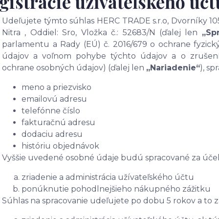
gistrácie užívateľského účt
Udeľujete týmto súhlas HERC TRADE s.r.o, Dvorníky 105
Nitra , Oddiel: Sro, Vložka č.: 52683/N (ďalej len
„Sp
parlamentu a Rady (EÚ) č. 2016/679 o ochrane fyzick
údajov a voľnom pohybe týchto údajov a o zrušení
ochrane osobných údajov) (ďalej len
„Nariadenie“
), s
meno a priezvisko
emailovú adresu
telefónne číslo
fakturačnú adresu
dodaciu adresu
históriu objednávok
Vyššie uvedené osobné údaje budú spracované za úče
zriadenie a administrácia užívateľského účtu
ponúknutie pohodlnejšieho nákupného zážitku
Súhlas na spracovanie udeľujete po dobu 5 rokov a to 