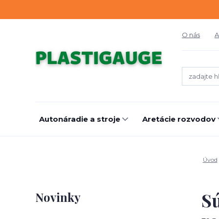
O nás
A
Autonáradie a stroje
Aretácie rozvodov
Úvod
Sú
Novinky