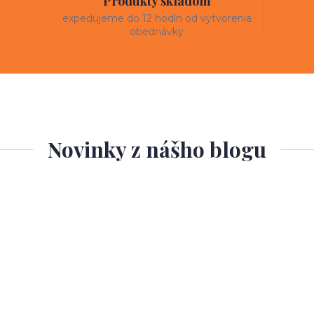
Produkty skladom
expedujeme do 12 hodín od vytvorenia
obednávky
Novinky z nášho blogu