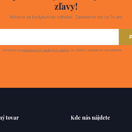
zľavy!
Môžete sa kedykoľvek odhlásiť. Zasielame raz za 14 dní.
P
Súhlasím so
spracovaním osobných údajov
za účelom zasielania newslettera.
ý tovar
Kde nás nájdete