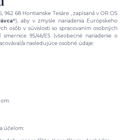
u
, 962 68 Hontianske Tesáre , zapísaná v OR OS
rávca“
), aby v zmysle nariadenia Európskeho
ých osôb v súvislosti so spracovaním osobných
 smernice 95/46/ES (všeobecné nariadenie o
pracovával/a nasledujúce osobné údaje:
lom:
za účelom: