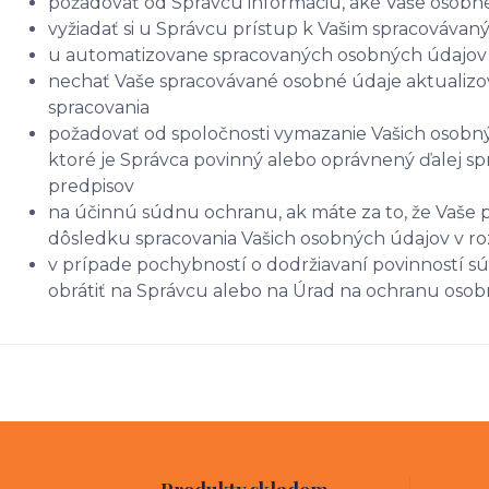
požadovať od Správcu informáciu, aké Vaše osobn
vyžiadať si u Správcu prístup k Vašim spracováva
u automatizovane spracovaných osobných údajov n
nechať Vaše spracovávané osobné údaje aktualizo
spracovania
požadovať od spoločnosti vymazanie Vašich osobný
ktoré je Správca povinný alebo oprávnený ďalej s
predpisov
na účinnú súdnu ochranu, ak máte za to, že Vaše p
dôsledku spracovania Vašich osobných údajov v r
v prípade pochybností o dodržiavaní povinností sú
obrátiť na Správcu alebo na Úrad na ochranu oso