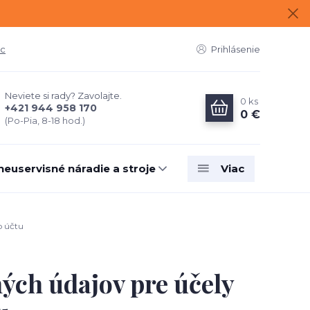
ac
Prihlásenie
Neviete si rady? Zavolajte.
0
ks
+421 944 958 170
0 €
(Po-Pia, 8-18 hod.)
neuservisné náradie a stroje
Viac
o účtu
ých údajov pre účely