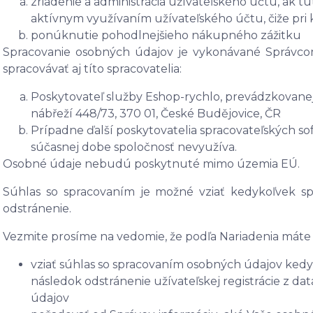
zriadenie a administrácia užívateľského účtu, ak 
aktívnym využívaním užívateľského účtu, čiže pri
ponúknutie pohodlnejšieho nákupného zážitku
Spracovanie osobných údajov je vykonávané Správc
spracovávať aj títo spracovatelia:
Poskytovateľ služby Eshop-rychlo, prevádzkovanej
nábřeží 448/73, 370 01, České Budějovice, ČR
Prípadne ďalší poskytovatelia spracovateľských soft
súčasnej dobe spoločnosť nevyužíva.
Osobné údaje nebudú poskytnuté mimo územia EÚ.
Súhlas so spracovaním je možné vziať kedykoľvek spä
odstránenie.
Vezmite prosíme na vedomie, že podľa Nariadenia máte 
vziať súhlas so spracovaním osobných údajov kedyk
následok odstránenie užívateľskej registrácie z d
údajov