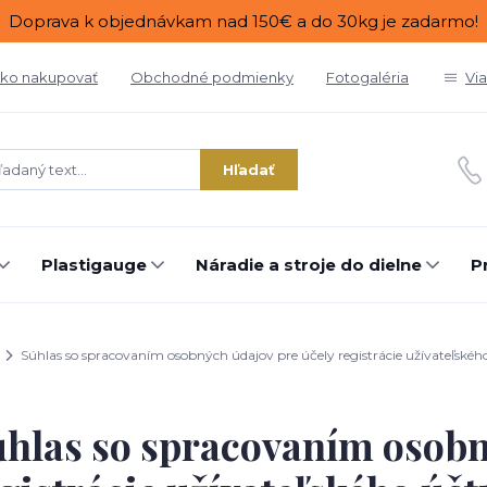
Doprava k objednávkam nad 150€ a do 30kg je zadarmo!
ko nakupovať
Obchodné podmienky
Fotogaléria
Vi
Hľadať
Plastigauge
Náradie a stroje do dielne
P
Súhlas so spracovaním osobných údajov pre účely registrácie užívateľskéh
hlas so spracovaním osobn