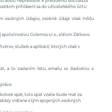
túto dobu nepredĺžite. K predĺženiu dochádza
 každom prihlásení sa do užívateľského účtu
om osobných údajov, osobné údaje však môžu
 spoločnosťou Golemos s.r.o., sídlom Zátkovo
vérov, služieb a aplikácií, ktorých však v
ť, a to zaslaním listu, emailu so žiadosťou o
právo:
oľvek späť, toto späť vzatie bude mať za
atabázy vrátane s tým spojených osobných