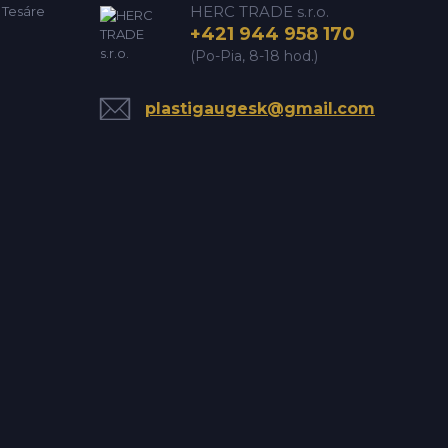
HERC TRADE s.r.o.
e Tesáre
+421 944 958 170
(Po-Pia, 8-18 hod.)
plastigaugesk@gmail.com