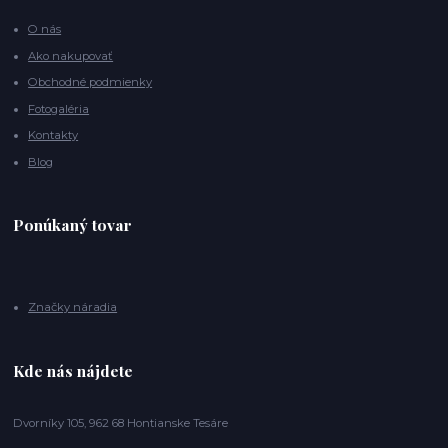
O nás
Ako nakupovať
Obchodné podmienky
Fotogaléria
Kontakty
Blog
Ponúkaný tovar
Značky náradia
Kde nás nájdete
Dvorníky 105, 962 68 Hontianske Tesáre