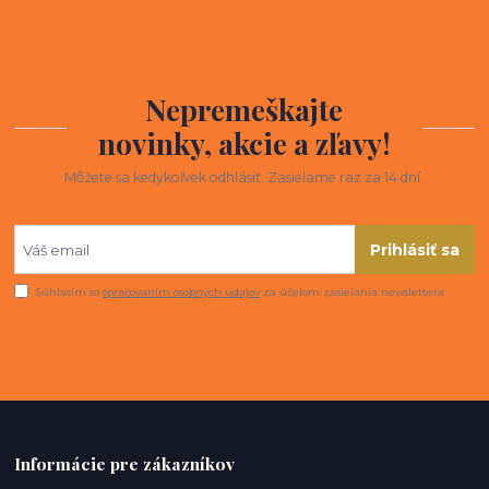
Nepremeškajte
novinky, akcie a zľavy!
Môžete sa kedykoľvek odhlásiť. Zasielame raz za 14 dní.
Prihlásiť sa
Súhlasím so
spracovaním osobných údajov
za účelom zasielania newslettera.
Informácie pre zákazníkov