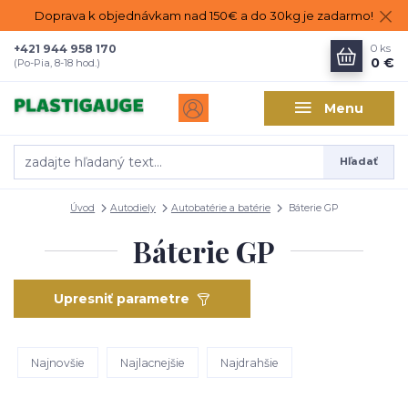
Doprava k objednávkam nad 150€ a do 30kg je zadarmo!
+421 944 958 170
0
ks
0 €
(Po-Pia, 8-18 hod.)
Menu
Hľadať
Úvod
Autodiely
Autobatérie a batérie
Báterie GP
Báterie GP
Upresniť parametre
Najnovšie
Najlacnejšie
Najdrahšie