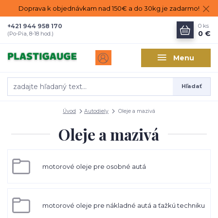
Doprava k objednávkam nad 150€ a do 30kg je zadarmo!
+421 944 958 170
0
ks
0 €
(Po-Pia, 8-18 hod.)
Menu
Hľadať
Úvod
Autodiely
Oleje a mazivá
Oleje a mazivá
motorové oleje pre osobné autá
motorové oleje pre nákladné autá a ťažkú techniku