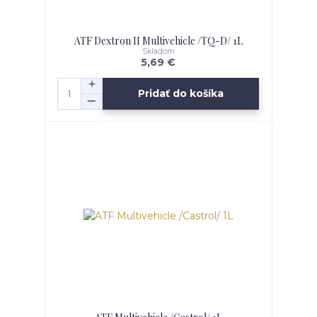
ATF Dextron II Multivehicle /TQ-D/ 1L
Skladom
5,69 €
Pridať do košíka