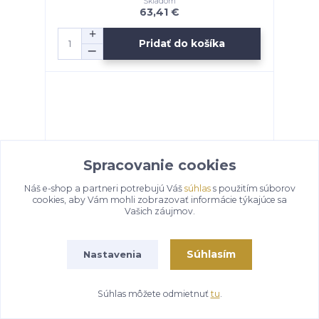
Skladom
63,41 €
Pridať do košíka
Spracovanie cookies
Náš e-shop a partneri potrebujú Váš
súhlas
s použitím súborov
cookies, aby Vám mohli zobrazovať informácie týkajúce sa
Vašich záujmov.
Súhlasím
Nastavenia
centralni hydraulicky olej
Skladom
11,45 €
Súhlas môžete odmietnuť
tu
.