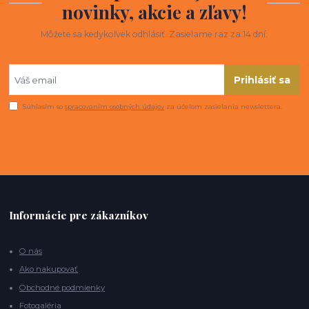
novinky, akcie a zľavy!
Môžete sa kedykoľvek odhlásiť. Zasielame raz za 14 dní.
Prihlásiť sa
Súhlasím so
spracovaním osobných údajov
za účelom zasielania newslettera.
Informácie pre zákazníkov
O nás
Ako nakupovať
Obchodné podmienky
Fotogaléria