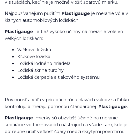
v situáciách, keď nie je možné vložiť špárovú mierku.
Najpoužívanejším pužitím
Plastigauge
je meranie vôle v
klzných automobilových ložiskách.
Plastigauge
je tiež vysoko účinný na meranie vôle vo
veľkých ložiskách:
Vačkové ložiská
Kľukové ložiská
Ložiská lodného hriadeľa
Ložiská skrine turbíny
Ložiská čerpadla a tlakového systému
Rovinnosť a vôľa v prírubách rúr a hlavách valcov sa ľahko
kontrolujú a merajú pomocou štandardnej
Plastigauge
.
Plastigauge
mierky sú obzvlášť účinné na meranie
separácie vo formovacích nástrojoch a všade tam, kde je
potrebné určiť veľkosť špáry medzi skrytými povrchmi.