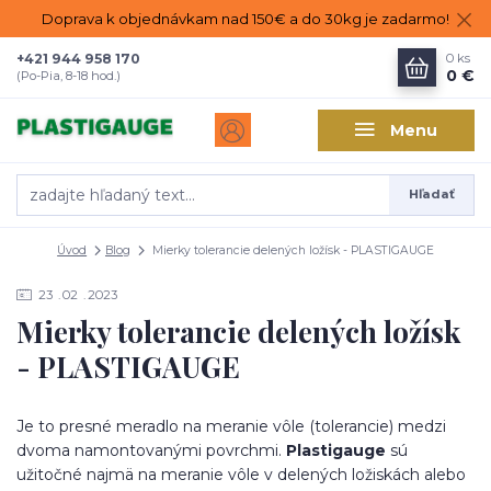
Doprava k objednávkam nad 150€ a do 30kg je zadarmo!
+421 944 958 170
0
ks
0 €
(Po-Pia, 8-18 hod.)
Menu
Hľadať
Úvod
Blog
Mierky tolerancie delených ložísk - PLASTIGAUGE
23
02
2023
Mierky tolerancie delených ložísk
- PLASTIGAUGE
Je to presné meradlo na meranie vôle (tolerancie) medzi
dvoma namontovanými povrchmi.
Plastigauge
sú
užitočné najmä na meranie vôle v delených ložiskách alebo