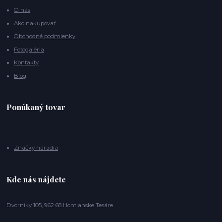
O nás
Ako nakupovať
Obchodné podmienky
Fotogaléria
Kontakty
Blog
Ponúkaný tovar
Značky náradia
Kde nás nájdete
Dvorníky 105, 962 68 Hontianske Tesáre