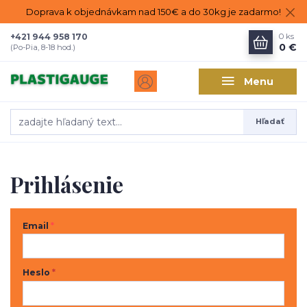
Doprava k objednávkam nad 150€ a do 30kg je zadarmo!
+421 944 958 170
0
ks
0 €
(Po-Pia, 8-18 hod.)
Menu
Hľadať
Prihlásenie
Email
*
Heslo
*