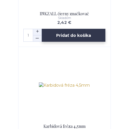
INKZALL čierny značkovač
Skladom
2,42 €
Pridať do košíka
Karbidová fréza 4,5mm