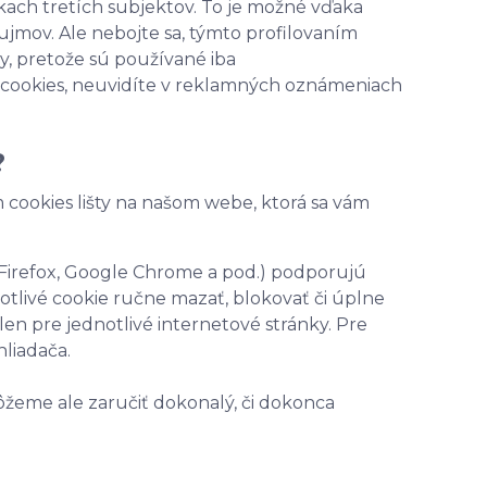
nkach tretích subjektov. To je možné vďaka
ujmov. Ale nebojte sa, týmto profilovaním
by, pretože sú používané iba
o cookies, neuvidíte v reklamných oznámeniach
?
 cookies lišty na našom webe, ktorá sa vám
 Firefox, Google Chrome a pod.) podporujú
otlivé cookie ručne mazať, blokovať či úplne
 len pre jednotlivé internetové stránky. Pre
hliadača.
žeme ale zaručiť dokonalý, či dokonca