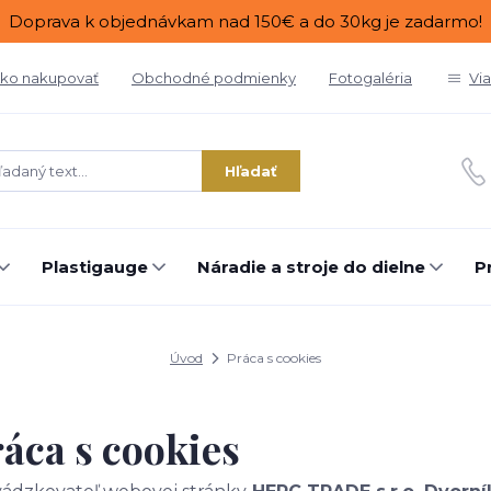
Doprava k objednávkam nad 150€ a do 30kg je zadarmo!
ko nakupovať
Obchodné podmienky
Fotogaléria
Vi
Hľadať
Plastigauge
Náradie a stroje do dielne
P
Úvod
Práca s cookies
áca s cookies