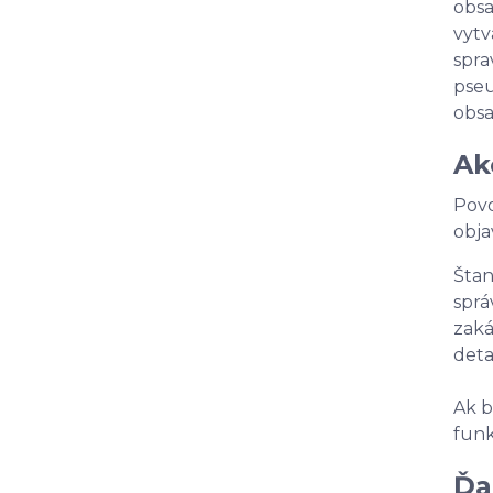
obsa
vytv
spra
pseu
obsa
Ak
Povo
obja
Štan
sprá
zaká
deta
Ak b
funk
Ďa