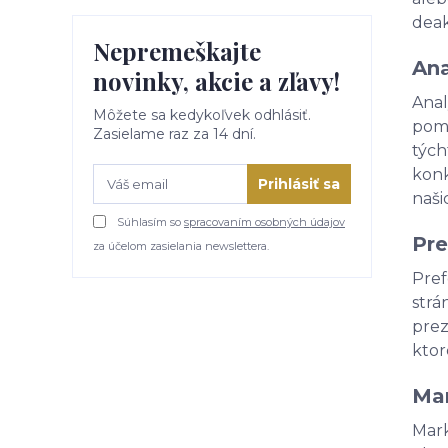
deak
Nepremeškajte
Ana
novinky, akcie a zľavy!
Anal
Môžete sa kedykoľvek odhlásiť.
pomo
Zasielame raz za 14 dní.
tých
konk
Prihlásiť sa
naši
Súhlasím so
spracovaním osobných údajov
Pre
za účelom zasielania newslettera.
Pref
strá
prez
ktor
Mar
Mark