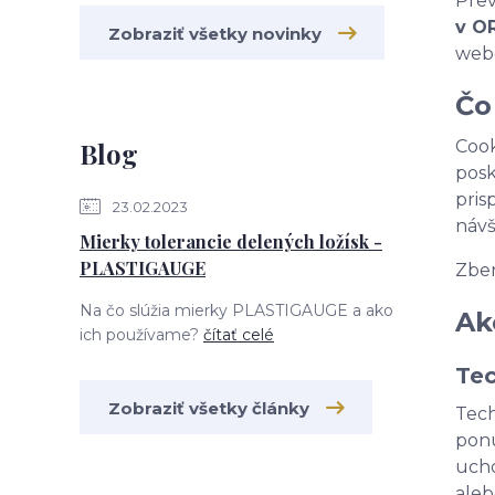
Prev
v OR
Zobraziť všetky novinky
webo
Čo
Blog
Cook
posk
pris
23.02.2023
návš
Mierky tolerancie delených ložísk -
PLASTIGAUGE
Zber
Na čo slúžia mierky PLASTIGAUGE a ako
Ak
ich používame?
čítať celé
Tec
Zobraziť všetky články
Tech
ponú
ucho
aleb