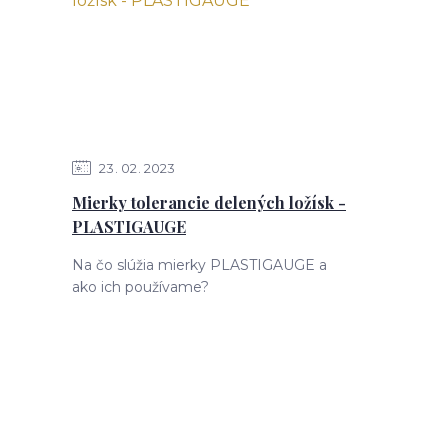
23
02
2023
Mierky tolerancie delených ložísk -
PLASTIGAUGE
Na čo slúžia mierky PLASTIGAUGE a
ako ich používame?