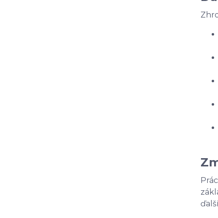
Zhro
Zm
Prác
zákl
ďalš