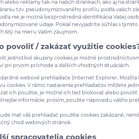
h alebo reklamy tak na našich stránkach, ako aj na strá
áraniu tzv. pseudonymizovaného profilu podľa vašich zá
vidla nie je možná bezprostredná identifikácia Vašej oso
donymizované údaje. Pokiaľ nevyjadríte súhlas s týmit
h šitý na mieru Vašim záujmom.
o povoliť / zakázať využitie cookies
liť jednotlivé skupiny cookies je možné prostredníctvom
ví pri prvom príchode a ďalších vhodných situáciách.
dardné webové prehliadače (Internet Explorer, Mozilla
vu cookies. V rámci nastavenia prehliadačov môžete jedn
zať ich použitie, je možné ich tiež blokovať alebo povoliť
ilnejšie informácie, prosím, použite nápovedu vášho pre
ude mať váš prehliadač použitie cookies zakázané, nemô
čný chod webových stránok.
lší spracovatelia cookies