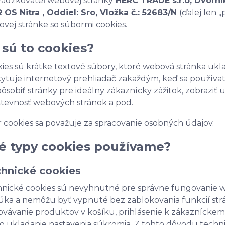
ádzkovateľ webovej stránky
HERC TRADE s.r.o, Dvorník
 OS Nitra , Oddiel: Sro, Vložka č.: 52683/N
(ďalej len 
vej stránke so súbormi cookies.
 sú to cookies?
ies sú krátke textové súbory, ktoré webová stránka ukl
ytuje internetový prehliadač zakaždým, keď sa používat
pôsobiť stránky pre ideálny zákaznícky zážitok, zobraziť 
tevnosť webových stránok a pod.
 cookies sa považuje za spracovanie osobných údajov.
é typy cookies používame?
hnické cookies
nické cookies sú nevyhnutné pre správne fungovanie we
ka a nemôžu byť vypnuté bez zablokovania funkcií st
vávanie produktov v košíku, prihlásenie k zákazníckem
o ukladanie nastavenia súkromia. Z tohto dôvodu techn