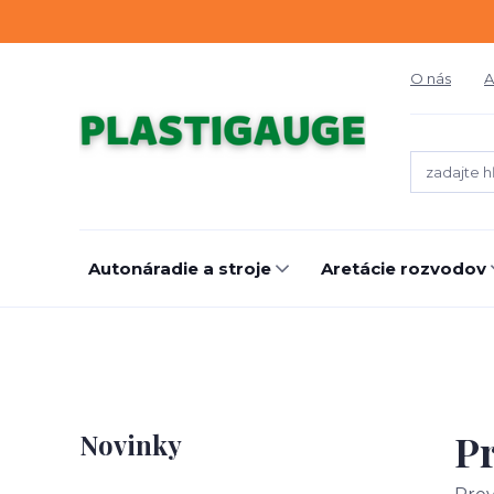
O nás
A
Autonáradie a stroje
Aretácie rozvodov
Pr
Novinky