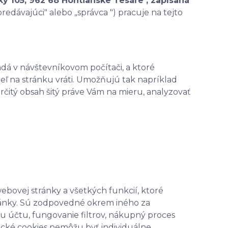
y 105, 962 68 Hontianske Tesáre , zapísaná
„predávajúci" alebo „správca ") pracuje na tejto
adá v návštevníkovom počítači, a ktoré
eľ na stránku vráti. Umožňujú tak napríklad
určitý obsah šitý práve Vám na mieru, analyzovať
bovej stránky a všetkých funkcií, ktoré
ránky. Sú zodpovedné okrem iného za
u účtu, fungovanie filtrov, nákupný proces
ické cookies nemôžu byť individuálne