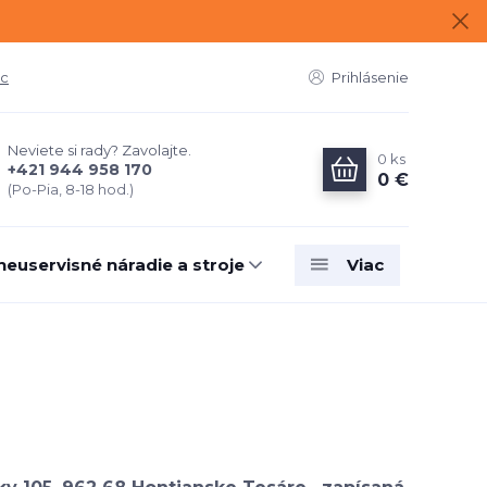
ac
Prihlásenie
Neviete si rady? Zavolajte.
0
ks
+421 944 958 170
0 €
(Po-Pia, 8-18 hod.)
neuservisné náradie a stroje
Viac