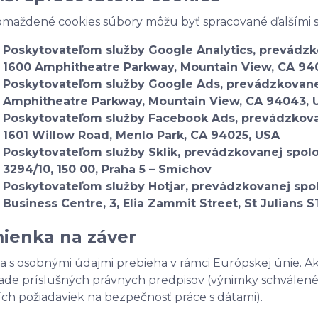
maždené cookies súbory môžu byť spracované ďalšími s
Poskytovateľom služby Google Analytics, prevádzk
1600 Amphitheatre Parkway, Mountain View, CA 94
Poskytovateľom služby Google Ads, prevádzkovanej
Amphitheatre Parkway, Mountain View, CA 94043, 
Poskytovateľom služby Facebook Ads, prevádzkova
1601 Willow Road, Menlo Park, CA 94025, USA
Poskytovateľom služby Sklik, prevádzkovanej spolo
3294/10, 150 00, Praha 5 – Smíchov
Poskytovateľom služby Hotjar, prevádzkovanej spolo
Business Centre, 3, Elia Zammit Street, St Julians S
ienka na záver
a s osobnými údajmi prebieha v rámci Európskej únie. 
ade príslušných právnych predpisov (výnimky schválen
ích požiadaviek na bezpečnosť práce s dátami).