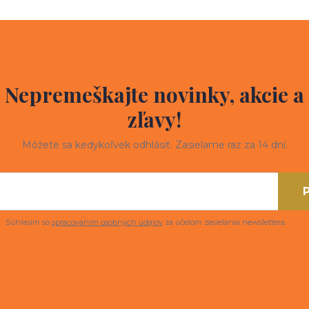
Nepremeškajte novinky, akcie a
zľavy!
Môžete sa kedykoľvek odhlásiť. Zasielame raz za 14 dní.
P
Súhlasím so
spracovaním osobných údajov
za účelom zasielania newslettera.