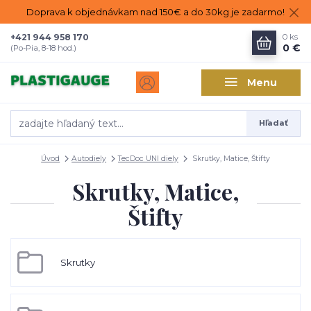
Doprava k objednávkam nad 150€ a do 30kg je zadarmo!
+421 944 958 170
0
ks
0 €
(Po-Pia, 8-18 hod.)
Menu
Hľadať
Úvod
Autodiely
TecDoc UNI diely
Skrutky, Matice, Štifty
Skrutky, Matice,
Štifty
Skrutky