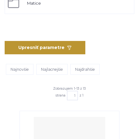
Matice
Upresniť parametre
Najnovšie
Najlacnejšie
Najdrahšie
Zobrazujem 1-13 z 13
strana
z 1