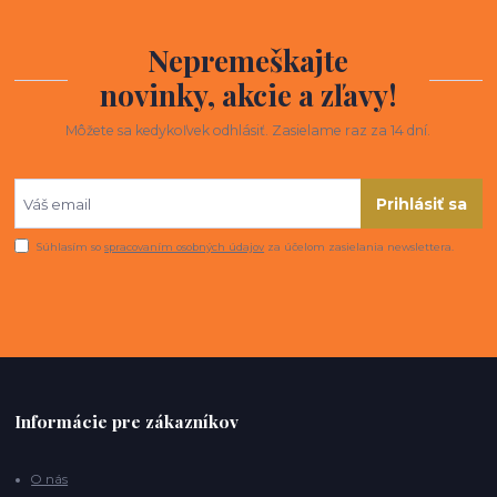
Nepremeškajte
novinky, akcie a zľavy!
Môžete sa kedykoľvek odhlásiť. Zasielame raz za 14 dní.
Prihlásiť sa
Súhlasím so
spracovaním osobných údajov
za účelom zasielania newslettera.
Informácie pre zákazníkov
O nás