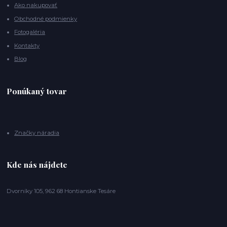
Ako nakupovať
Obchodné podmienky
Fotogaléria
Kontakty
Blog
Ponúkaný tovar
Značky náradia
Kde nás nájdete
Dvorníky 105, 962 68 Hontianske Tesáre