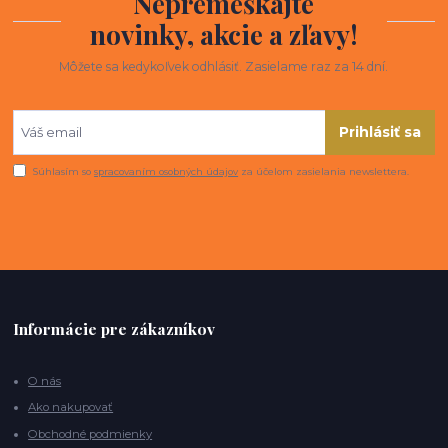
Nepremeškajte
novinky, akcie a zľavy!
Môžete sa kedykoľvek odhlásiť. Zasielame raz za 14 dní.
Prihlásiť sa
Súhlasím so
spracovaním osobných údajov
za účelom zasielania newslettera.
Informácie pre zákazníkov
O nás
Ako nakupovať
Obchodné podmienky