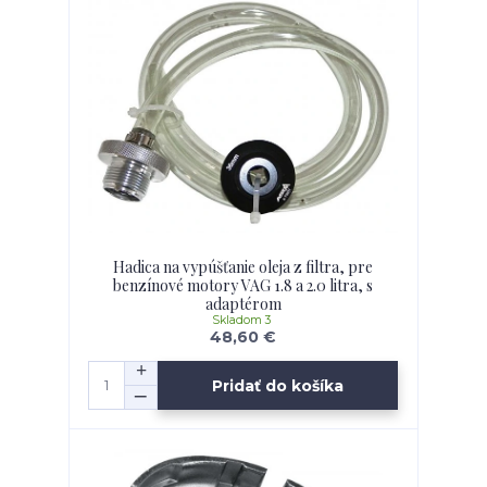
Hadica na vypúšťanie oleja z filtra, pre
benzínové motory VAG 1.8 a 2.0 litra, s
adaptérom
Skladom 3
48,60 €
Pridať do košíka