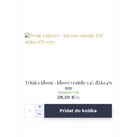
Trhák s kĺbom - kĺbové vratidlo 3/4", dĺžka 475
mm
Skladom 4 ks
28,20 €
/
ks
Pridať do košíka