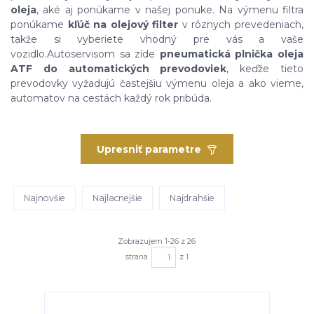
oleja
, aké aj ponúkame v našej ponuke. Na výmenu filtra
ponúkame
kľúč na olejový filter
v rôznych prevedeniach,
takže si vyberiete vhodný pre vás a vaše
vozidlo.Autoservisom sa zíde
pneumatická plnička oleja
ATF do automatických prevodoviek
, keďže tieto
prevodovky vyžadujú častejšiu výmenu oleja a ako vieme,
automatov na cestách každý rok pribúda.
Upresniť parametre
Najnovšie
Najlacnejšie
Najdrahšie
Zobrazujem 1-26 z 26
strana
z 1