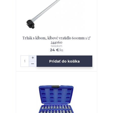
Trhák s kĺbom, kĺbové vratidlo 600mm 1/2"
244060
Skladom
24 €
/
ks
Pridať do košíka