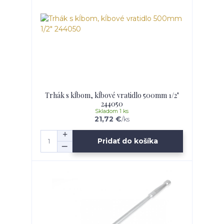
Trhák s kĺbom, kĺbové vratidlo 500mm 1/2"
244050
Skladom 1 ks
21,72 €
/
ks
Pridať do košíka