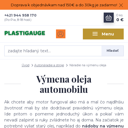
Doprava k objednávkam nad 150€ a do 30kg je zadarmo!
+421 944 958 170
0
ks
0 €
(Po-Pia, 8-18 hod.)
Menu
Hľadať
Úvod
Autonáradie a stroje
Náradie na výmenu oleja
Výmena oleja
automobilu
Ak chcete aby motor fungoval ako má a mal čo najdlhšiu
životnosť mali by ste dodržiavať pravidelnú výmenu oleja.
Ide pritom o pomerne jednoduchý úkon a pokiaľ vám
nevadí zašpiniť si ruky zvládnete ho aj doma. Na začiatok je
potrebné vyliať starý olej, napríklad do
nádoby na výmenu