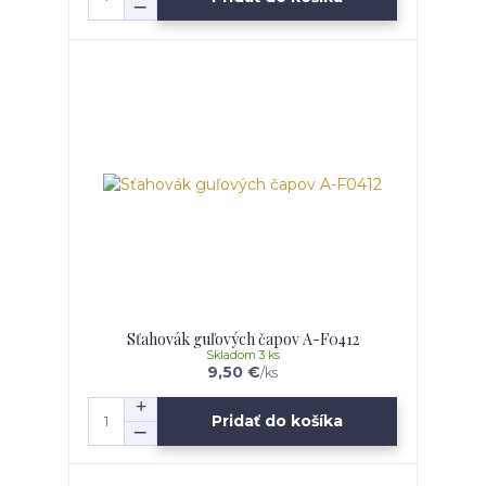
Sťahovák guľových čapov A-F0412
Skladom 3 ks
9,50 €
/
ks
Pridať do košíka