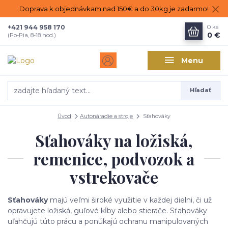
Doprava k objednávkam nad 150€ a do 30kg je zadarmo!
+421 944 958 170
0
ks
0 €
(Po-Pia, 8-18 hod.)
Menu
Hľadať
Úvod
Autonáradie a stroje
Sťahováky
Sťahováky na ložiská,
remenice, podvozok a
vstrekovače
Sťahováky
majú veľmi široké využitie v každej dielni, či už
opravujete ložiská, guľové kĺby alebo stierače. Sťahováky
uľahčujú túto prácu a ponúkajú ochranu manipulovaných