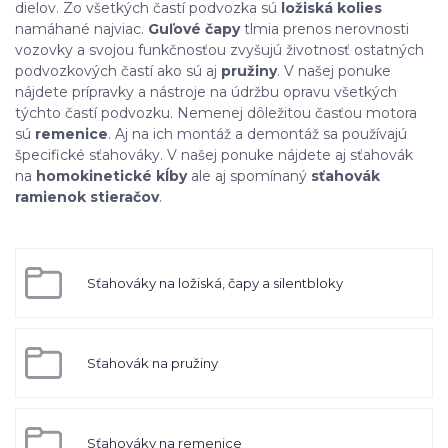
dielov. Zo všetkých častí podvozka sú
ložiská kolies
namáhané najviac.
Guľové čapy
tlmia prenos nerovnosti
vozovky a svojou funkčnosťou zvyšujú životnosť ostatných
podvozkových častí ako sú aj
pružiny
. V našej ponuke
nájdete prípravky a nástroje na údržbu opravu všetkých
týchto častí podvozku. Nemenej dôležitou časťou motora
sú
remenice
. Aj na ich montáž a demontáž sa používajú
špecifické sťahováky. V našej ponuke nájdete aj sťahovák
na
homokinetické kĺby
ale aj spomínaný
sťahovák
ramienok stieračov
.
Sťahováky na ložiská, čapy a silentbloky
Sťahovák na pružiny
Sťahováky na remenice