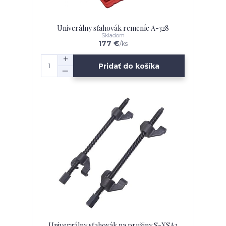
Univerálny sťahovák remeníc A-328
Skladom
177 €
/
ks
Pridať do košíka
Univerzálny sťahovák na pružiny S-XSA2