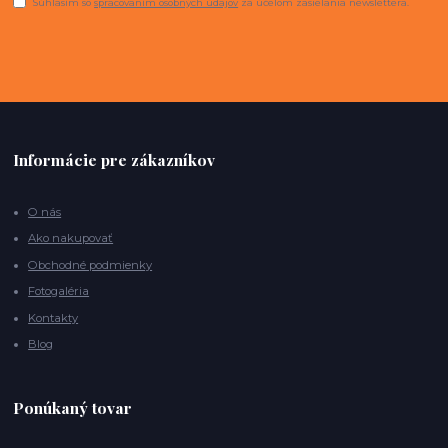
Súhlasím so
spracovaním osobných údajov
za účelom zasielania newslettera.
Informácie pre zákazníkov
O nás
Ako nakupovať
Obchodné podmienky
Fotogaléria
Kontakty
Blog
Ponúkaný tovar