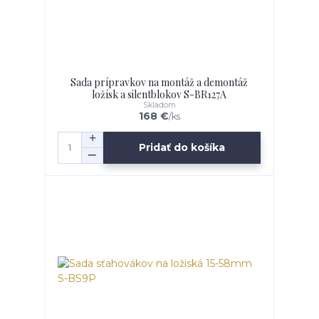
Sada prípravkov na montáž a demontáž
ložísk a silentblokov S-BR127A
Skladom
168 €
/
ks
Pridať do košíka