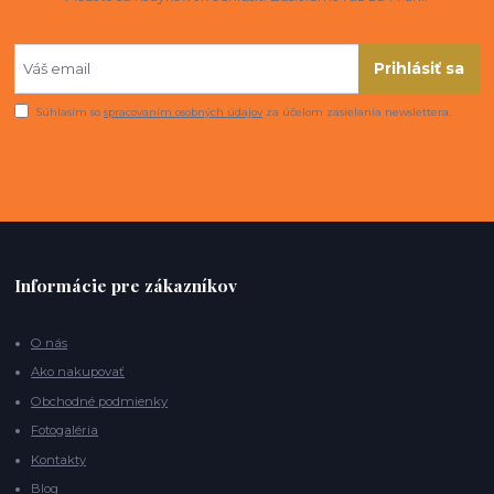
Prihlásiť sa
Súhlasím so
spracovaním osobných údajov
za účelom zasielania newslettera.
Informácie pre zákazníkov
O nás
Ako nakupovať
Obchodné podmienky
Fotogaléria
Kontakty
Blog