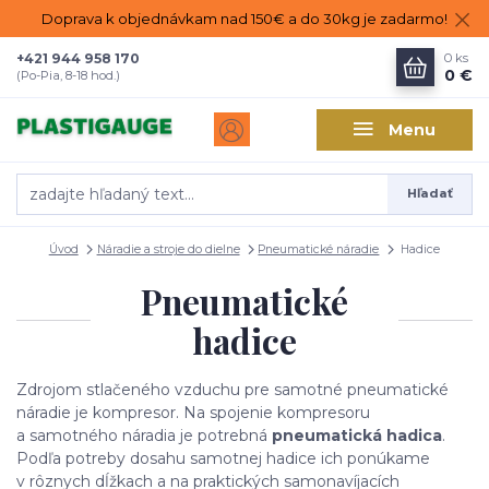
Doprava k objednávkam nad 150€ a do 30kg je zadarmo!
+421 944 958 170
0
ks
0 €
(Po-Pia, 8-18 hod.)
Menu
Hľadať
Úvod
Náradie a stroje do dielne
Pneumatické náradie
Hadice
Pneumatické
hadice
Zdrojom stlačeného vzduchu pre samotné pneumatické
náradie je kompresor. Na spojenie kompresoru
a samotného náradia je potrebná
pneumatická hadica
.
Podľa potreby dosahu samotnej hadice ich ponúkame
v rôznych dĺžkach a na praktických samonavíjacích