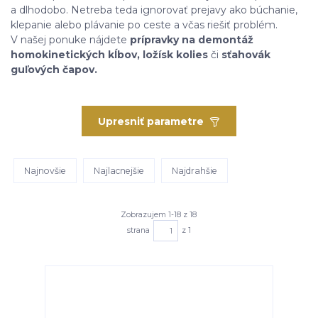
a dlhodobo. Netreba teda ignorovať prejavy ako búchanie,
klepanie alebo plávanie po ceste a včas riešiť problém.
V našej ponuke nájdete
prípravky na demontáž
homokinetických kĺbov, ložísk kolies
či
sťahovák
guľových čapov.
Upresniť parametre
Najnovšie
Najlacnejšie
Najdrahšie
Zobrazujem 1-18 z 18
strana
z 1