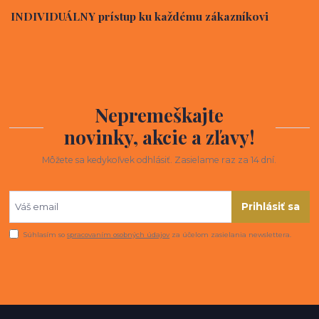
INDIVIDUÁLNY prístup ku každému zákazníkovi
Nepremeškajte
novinky, akcie a zľavy!
Môžete sa kedykoľvek odhlásiť. Zasielame raz za 14 dní.
Prihlásiť sa
Súhlasím so
spracovaním osobných údajov
za účelom zasielania newslettera.