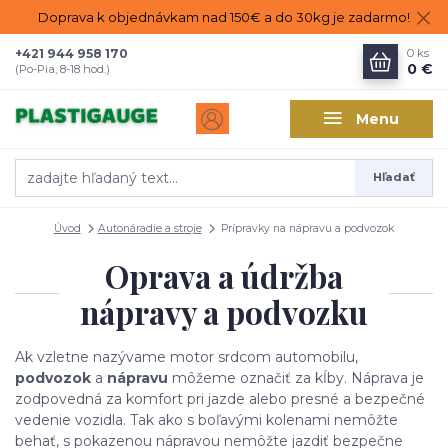
Doprava k objednávkam nad 150€ a do 30kg je zadarmo!
+421 944 958 170
0
ks
0 €
(Po-Pia, 8-18 hod.)
Menu
Hľadať
Úvod
Autonáradie a stroje
Prípravky na nápravu a podvozok
Oprava a údržba
nápravy a podvozku
Ak vzletne nazývame motor srdcom automobilu,
podvozok
a
nápravu
môžeme označiť za kĺby. Náprava je
zodpovedná za komfort pri jazde alebo presné a bezpečné
vedenie vozidla. Tak ako s boľavými kolenami nemôžte
behať, s pokazenou nápravou nemôžte jazdiť bezpečne