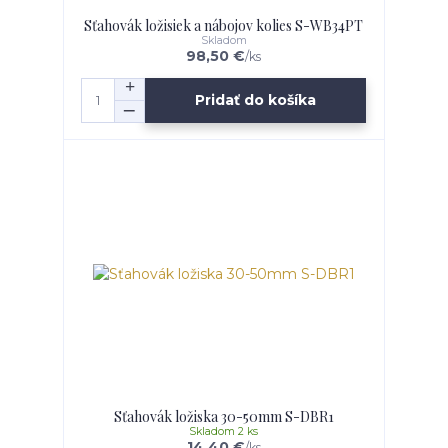
Sťahovák ložisiek a nábojov kolies S-WB34PT
Skladom
98,50 €
/
ks
Pridať do košíka
Sťahovák ložiska 30-50mm S-DBR1
Skladom 2 ks
14,40 €
/
ks