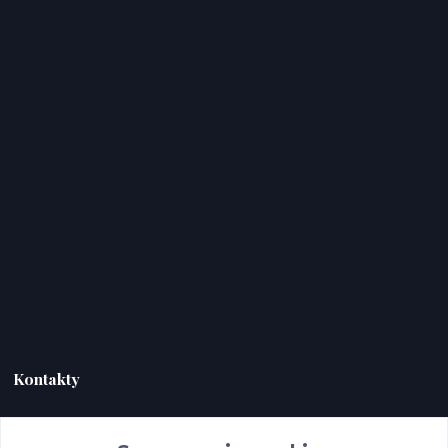
Kontakty
HERC TRADE s.r.o.