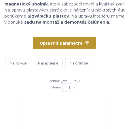
magnetický uholník
, ktorý zabezpečí rovný a kvalitný zvar.
Na opravu plastových častí ako je nárazník u niektorých áut
ponúkame aj
zváračku plastov
. Na úpravu interiéru máme
v ponuke
sadu na montáž a demontáž čalúnenia
.
Upresniť parametre
Najnovšie
Najlacnejšie
Najdrahšie
Zobrazujem 1-21 z 21
strana
z 1