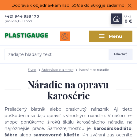
Doprava k objednávkam nad 150€ a do 30kg je zadarmo!
+421 944 958 170
0
ks
0 €
(Po-Pia, 8-18 hod.)
Menu
Hľadať
Úvod
Autonáradie a stroje
Karosárske náradie
Náradie na opravu
karosérie
Preliačený blatník alebo prasknutý nárazník. Aj tieto
poškodenia sa dajú opraviť s vhodným náradím. V našom e-
shope ponúkame širokú škálu karosárskeho náradia, na
najrôznejšie práce. Samozrejmosťou je
karosárske
dláto
,
šábre
alebo
samosvorné kliešte
. Pri zváraní zas oceníte