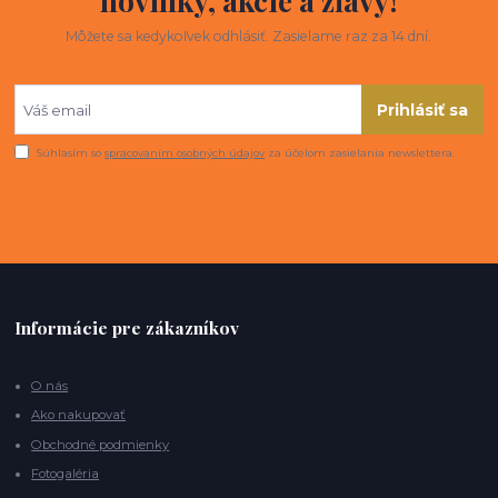
novinky, akcie a zľavy!
Môžete sa kedykoľvek odhlásiť. Zasielame raz za 14 dní.
Prihlásiť sa
Súhlasím so
spracovaním osobných údajov
za účelom zasielania newslettera.
Informácie pre zákazníkov
O nás
Ako nakupovať
Obchodné podmienky
Fotogaléria