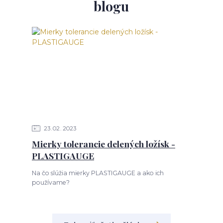
blogu
23
02
2023
Mierky tolerancie delených ložísk -
PLASTIGAUGE
Na čo slúžia mierky PLASTIGAUGE a ako ich
používame?