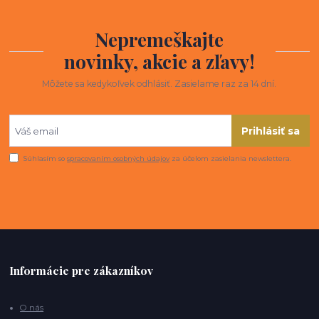
Nepremeškajte
novinky, akcie a zľavy!
Môžete sa kedykoľvek odhlásiť. Zasielame raz za 14 dní.
Prihlásiť sa
Súhlasím so
spracovaním osobných údajov
za účelom zasielania newslettera.
Informácie pre zákazníkov
O nás