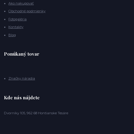
Ako nakupovať
Obchodné podmienky
Fotogaléria
Kontakty
Blog
Ponúkaný tovar
Značky náradia
Kde nás nájdete
Dvorníky 105, 962 68 Hontianske Tesáre