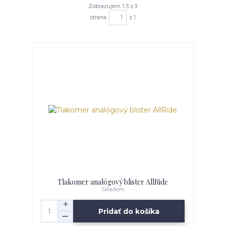
Zobrazujem 1-3 z 3
strana
z 1
Tlakomer analógový blister AllRide
Skladom
Pridať do košíka