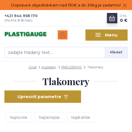
Doprava k objednávkam nad 150€ a do 30kg je zadarmo!
+421 944 958 170
0
ks
0 €
(Po-Pia, 8-18 hod.)
Menu
Hľadať
Úvod
Autodiely
PNEUSERVIS
Tlakomery
Tlakomery
Upresniť parametre
Najnovšie
Najlacnejšie
Najdrahšie