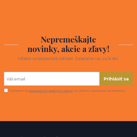
Nepremeškajte
novinky, akcie a zľavy!
Môžete sa kedykoľvek odhlásiť. Zasielame raz za 14 dní.
Prihlásiť sa
Súhlasím so
spracovaním osobných údajov
za účelom zasielania newslettera.