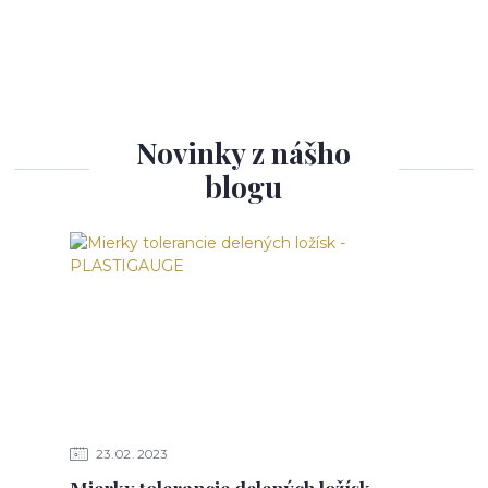
Novinky z nášho
blogu
23
02
2023
Mierky tolerancie delených ložísk -