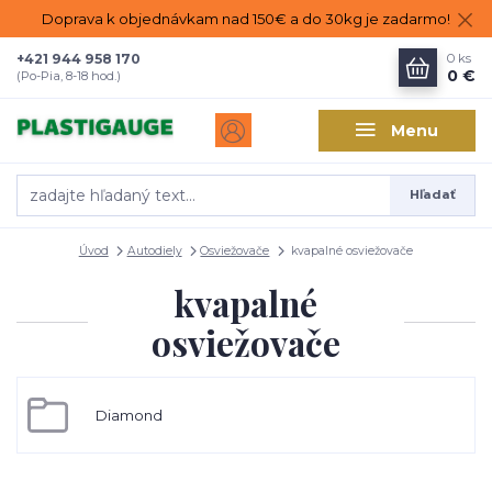
Doprava k objednávkam nad 150€ a do 30kg je zadarmo!
+421 944 958 170
0
ks
0 €
(Po-Pia, 8-18 hod.)
Menu
Hľadať
Úvod
Autodiely
Osviežovače
kvapalné osviežovače
kvapalné
osviežovače
Diamond