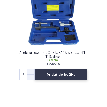
Aretácia rozvodov OPEL, SAAB 2.0 a 2.2 DTI a
TID, diesel
Skladom 1
57,60 €
Pridať do košíka