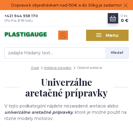
Doprava k objednávkam nad 150€ a do 30kg je zadarmo!
+421 944 958 170
0
ks
0 €
(Po-Pia, 8-18 hod.)
Menu
Hľadať
Úvod
Aretácie rozvodov
Ostatné aretácie
Univerzálne
aretačné prípravky
V tejto podkategórií nájdete nezaradené aretácie alebo
univerzálne aretačné prípravky
, ktoré je možné použiť na
rôzne modely motorov.