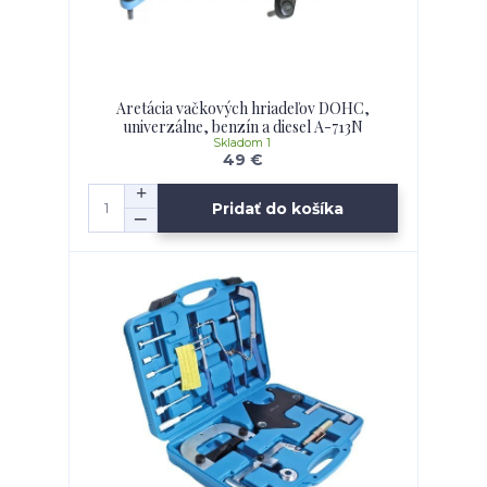
Aretácia vačkových hriadeľov DOHC,
univerzálne, benzín a diesel A-713N
Skladom 1
49 €
Pridať do košíka