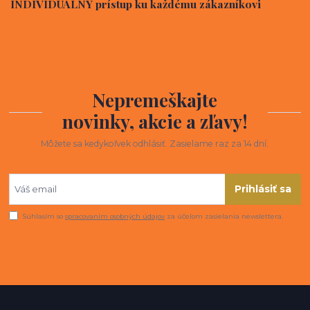
INDIVIDUÁLNY prístup ku každému zákazníkovi
Nepremeškajte
novinky, akcie a zľavy!
Môžete sa kedykoľvek odhlásiť. Zasielame raz za 14 dní.
Prihlásiť sa
Súhlasím so
spracovaním osobných údajov
za účelom zasielania newslettera.