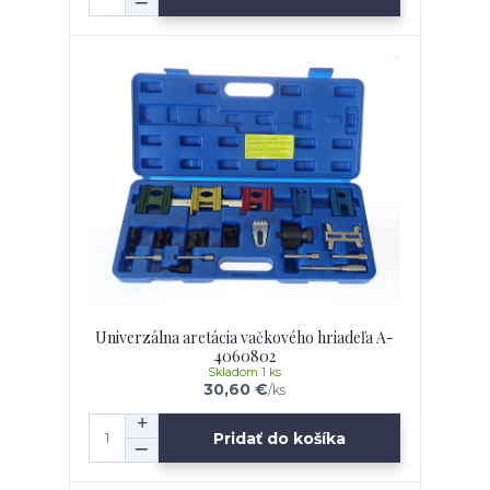
Univerzálna aretácia vačkového hriadeľa A-
4060802
Skladom 1 ks
30,60 €
/
ks
Pridať do košíka