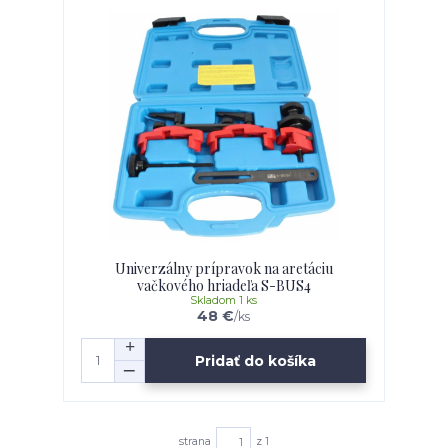
Univerzálny prípravok na aretáciu
vačkového hriadeľa S-BUS4
Skladom 1 ks
48 €
/
ks
Pridať do košíka
strana
z 1