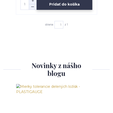
Pridať do košíka
strana
z 1
Novinky z nášho
blogu