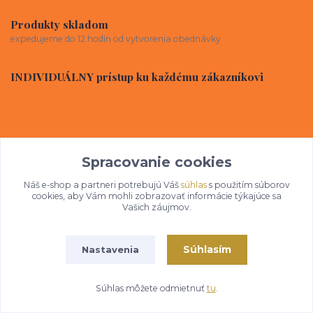
Produkty skladom
expedujeme do 12 hodín od vytvorenia obednávky
INDIVIDUÁLNY prístup ku každému zákazníkovi
Spracovanie cookies
Nepremeškajte
Náš e-shop a partneri potrebujú Váš
súhlas
s použitím súborov
novinky, akcie a zľavy!
cookies, aby Vám mohli zobrazovať informácie týkajúce sa
Vašich záujmov.
Môžete sa kedykoľvek odhlásiť. Zasielame raz za 14 dní.
Súhlasím
Nastavenia
Prihlásiť sa
Súhlas môžete odmietnuť
tu
.
Súhlasím so
spracovaním osobných údajov
za účelom zasielania newslettera.