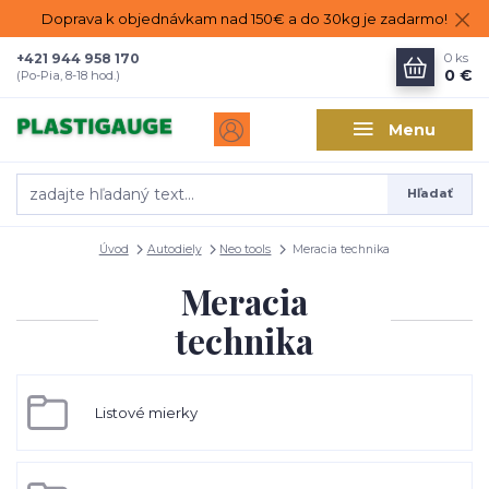
Doprava k objednávkam nad 150€ a do 30kg je zadarmo!
+421 944 958 170
0
ks
0 €
(Po-Pia, 8-18 hod.)
Menu
Hľadať
Úvod
Autodiely
Neo tools
Meracia technika
Meracia
technika
Listové mierky