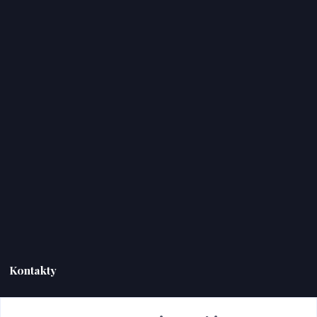
Kontakty
HERC TRADE s.r.o.