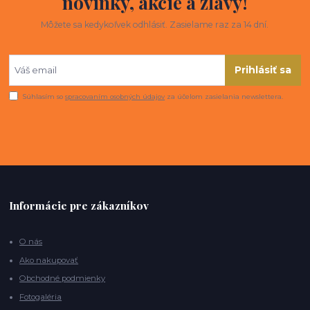
novinky, akcie a zľavy!
Môžete sa kedykoľvek odhlásiť. Zasielame raz za 14 dní.
Prihlásiť sa
Súhlasím so
spracovaním osobných údajov
za účelom zasielania newslettera.
Informácie pre zákazníkov
O nás
Ako nakupovať
Obchodné podmienky
Fotogaléria