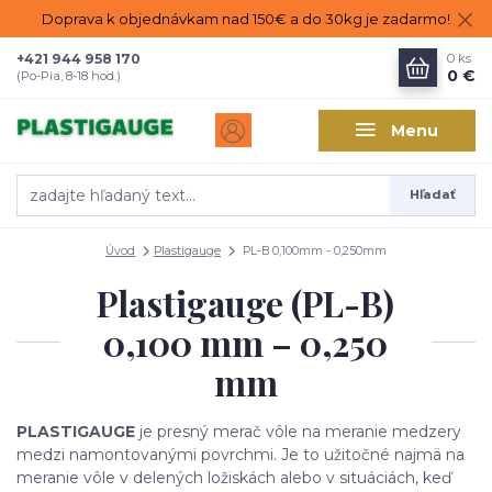
Doprava k objednávkam nad 150€ a do 30kg je zadarmo!
+421 944 958 170
0
ks
0 €
(Po-Pia, 8-18 hod.)
Menu
Hľadať
Úvod
Plastigauge
PL-B 0,100mm - 0,250mm
Plastigauge (PL-B)
0,100 mm – 0,250
mm
PLASTIGAUGE
je presný merač vôle na meranie medzery
medzi namontovanými povrchmi. Je to užitočné najmä na
meranie vôle v delených ložiskách alebo v situáciách, keď