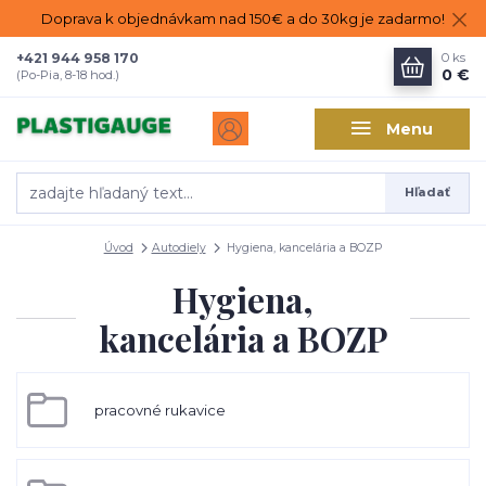
Doprava k objednávkam nad 150€ a do 30kg je zadarmo!
+421 944 958 170
0
ks
0 €
(Po-Pia, 8-18 hod.)
Menu
Hľadať
Úvod
Autodiely
Hygiena, kancelária a BOZP
Hygiena,
kancelária a BOZP
pracovné rukavice