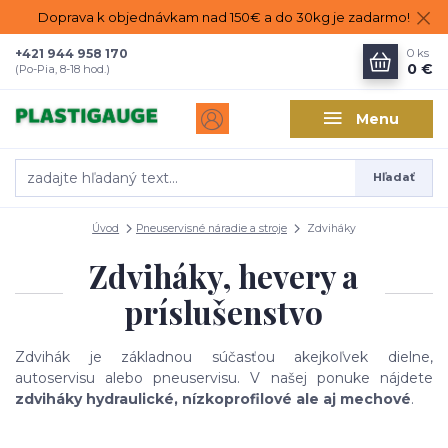
Doprava k objednávkam nad 150€ a do 30kg je zadarmo!
+421 944 958 170
0
ks
0 €
(Po-Pia, 8-18 hod.)
Menu
Hľadať
Úvod
Pneuservisné náradie a stroje
Zdviháky
Zdviháky, hevery a
príslušenstvo
Zdvihák je základnou súčasťou akejkoľvek dielne,
autoservisu alebo pneuservisu. V našej ponuke nájdete
zdviháky hydraulické, nízkoprofilové ale aj mechové
.