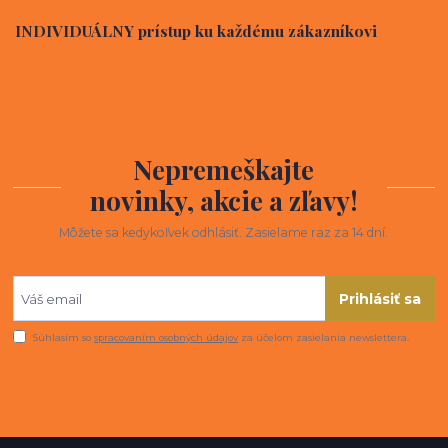
INDIVIDUÁLNY prístup ku každému zákazníkovi
Nepremeškajte
novinky, akcie a zľavy!
Môžete sa kedykoľvek odhlásiť. Zasielame raz za 14 dní.
Prihlásiť sa
Súhlasím so
spracovaním osobných údajov
za účelom zasielania newslettera.