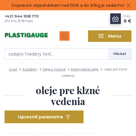
Doprava k objednávkam nad 150€ a do 30kg je zadarmo!
+421 944 958 170
0
ks
0 €
(Po-Pia, 8-18 hod.)
Menu
Hľadať
Úvod
Autodiely
Oleje a mazivá
priemyselné oleje
oleje pre klzné
vedenia
oleje pre klzné
vedenia
Upresniť parametre