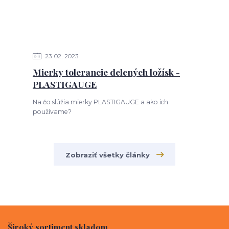
23
02
2023
Mierky tolerancie delených ložísk -
PLASTIGAUGE
Na čo slúžia mierky PLASTIGAUGE a ako ich
používame?
Zobraziť všetky články
Široký sortiment skladom