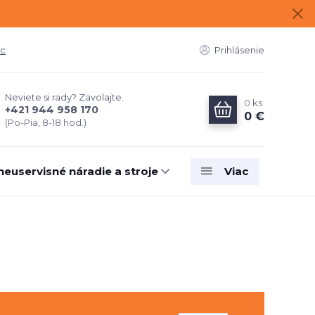
ac
Prihlásenie
Neviete si rady? Zavolajte.
0
ks
+421 944 958 170
0 €
(Po-Pia, 8-18 hod.)
neuservisné náradie a stroje
Viac