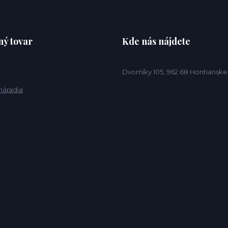
ý tovar
Kde nás nájdete
Dvorníky 105, 962 68 Hontiansk
náradia