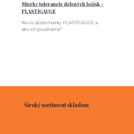
Mierky tolerancie delených ložísk -
PLASTIGAUGE
Na čo slúžia mierky PLASTIGAUGE a
ako ich používame?
Široký sortiment skladom