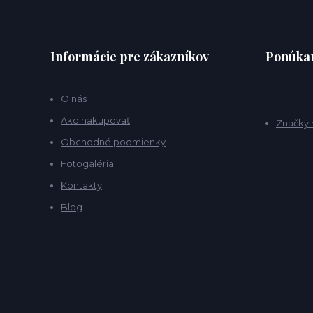
Informácie pre zákazníkov
Ponúkan
O nás
Ako nakupovať
Značky 
Obchodné podmienky
Fotogaléria
Kontakty
Blog