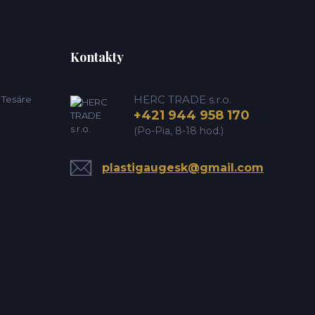
Kontakty
HERC TRADE s.r.o.
e Tesáre
+421 944 958 170
(Po-Pia, 8-18 hod.)
plastigaugesk@gmail.com