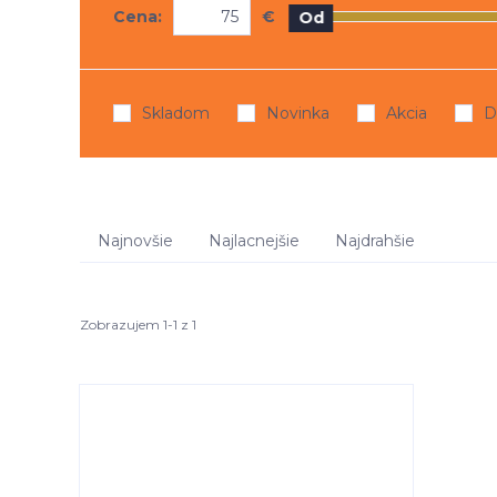
Cena:
€
Od
Skladom
Novinka
Akcia
D
Najnovšie
Najlacnejšie
Najdrahšie
Zobrazujem 1-1 z 1