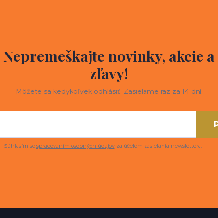
Nepremeškajte novinky, akcie a
zľavy!
Môžete sa kedykoľvek odhlásiť. Zasielame raz za 14 dní.
P
Súhlasím so
spracovaním osobných údajov
za účelom zasielania newslettera.