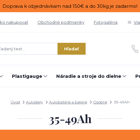
Doprava k objednávkam nad 150€ a do 30kg je zadarmo!
ko nakupovať
Obchodné podmienky
Fotogaléria
Vi
Hľadať
Plastigauge
Náradie a stroje do dielne
P
Úvod
Autodiely
Autobatérie a batérie
Osobné
35-49Ah
35-49Ah