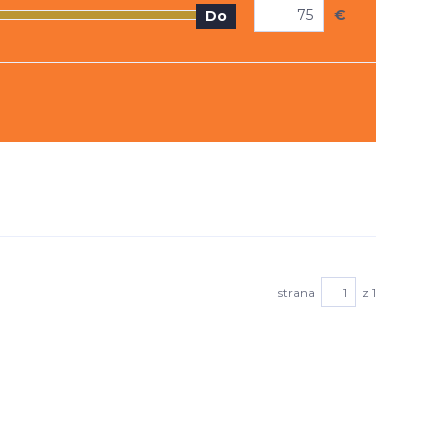
€
Do
strana
z 1