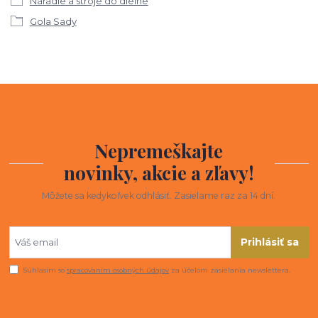
Náradie a stroje do dielne
Gola Sady
Nepremeškajte
novinky, akcie a zľavy!
Môžete sa kedykoľvek odhlásiť. Zasielame raz za 14 dní.
Prihlásiť sa
Súhlasím so
spracovaním osobných údajov
za účelom zasielania newslettera.