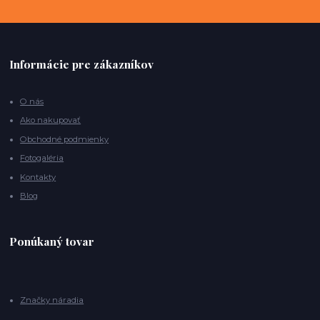
Informácie pre zákazníkov
O nás
Ako nakupovať
Obchodné podmienky
Fotogaléria
Kontakty
Blog
Ponúkaný tovar
Značky náradia