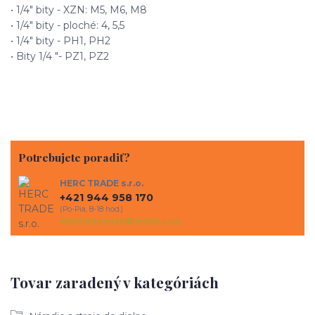
• 1/4" bity - XZN: M5, M6, M8
• 1/4" bity - ploché: 4, 5,5
• 1/4" bity - PH1, PH2
• Bity 1/4 "- PZ1, PZ2
Potrebujete poradiť?
HERC TRADE s.r.o.
+421 944 958 170
(Po-Pia, 8-18 hod.)
plastigaugesk@gmail.com
Tovar zaradený v kategóriách