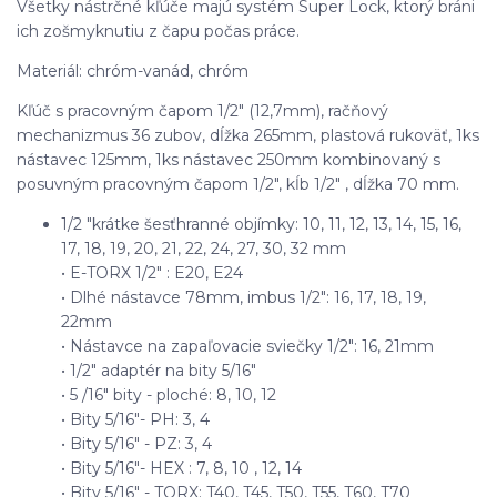
Všetky nástrčné kľúče majú systém Super Lock, ktorý bráni
ich zošmyknutiu z čapu počas práce.
Materiál: chróm-vanád, chróm
Kľúč s pracovným čapom 1/2" (12,7mm), račňový
mechanizmus 36 zubov, dĺžka 265mm, plastová rukoväť, 1ks
nástavec 125mm, 1ks nástavec 250mm kombinovaný s
posuvným pracovným čapom 1/2", kĺb 1/2" , dĺžka 70 mm.
1/2 "krátke šesťhranné objímky: 10, 11, 12, 13, 14, 15, 16,
17, 18, 19, 20, 21, 22, 24, 27, 30, 32 mm
• E-TORX 1/2" : E20, E24
• Dlhé nástavce 78mm, imbus 1/2": 16, 17, 18, 19,
22mm
• Nástavce na zapaľovacie sviečky 1/2": 16, 21mm
• 1/2" adaptér na bity 5/16"
• 5 /16" bity - ploché: 8, 10, 12
• Bity 5/16"- PH: 3, 4
• Bity 5/16" - PZ: 3, 4
• Bity 5/16"- HEX : 7, 8, 10 , 12, 14
• Bity 5/16" - TORX: T40, T45, T50, T55, T60, T70