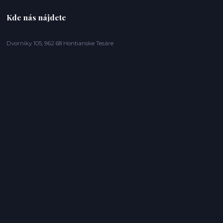
Kde nás nájdete
Dvorníky 105, 962 68 Hontianske Tesáre