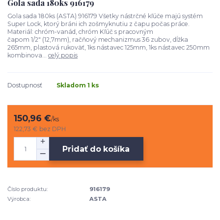
Gola sada 180ks 916179
Gola sada 180ks (ASTA) 916179 Všetky nástrčné kľúče majú systém
Super Lock, ktorý bráni ich zošmyknutiu z čapu počas práce.
Materiál: chróm-vanád, chróm Kľúč s pracovným
čapom 1/2" (12,7mm), račňový mechanizmus 36 zubov, dĺžka
265mm, plastová rukoväť, 1ks nástavec 125mm, 1ks nástavec 250mm
kombinova...
celý popis
Dostupnosť
Skladom 1 ks
150,96 €
/
ks
122,73 €
bez DPH
Pridať do košíka
Číslo produktu:
916179
Výrobca:
ASTA