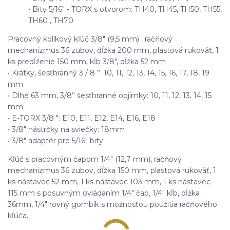
• Bity 5/16" - TORX s otvorom: TH40, TH45, TH50, TH55,
TH60 , TH70
Pracovný kolíkový kľúč 3/8" (9,5 mm) , račňový
mechanizmus 36 zubov, dĺžka 200 mm, plastová rukoväť, 1
ks predĺženie 150 mm, kĺb 3/8", dĺžka 52 mm
• Krátky, šesťhranný 3 / 8 ”: 10, 11, 12, 13, 14, 15, 16, 17, 18, 19
mm
• Dlhé 63 mm, 3/8” šesťhranné objímky: 10, 11, 12, 13, 14, 15
mm
• E-TORX 3/8 ": E10, E11, E12, E14, E16, E18
• 3/8" nástrčky na sviečky: 18mm
• 3/8" adaptér pre 5/16" bity
Kľúč s pracovným čapom 1/4" (12,7 mm), račňový
mechanizmus 36 zubov, dĺžka 150 mm, plastová rukoväť, 1
ks nástavec 52 mm, 1 ks nástavec 103 mm, 1 ks nástavec
115 mm s posuvným ovládaním 1/4" čap, 1/4" kĺb, dĺžka
36mm, 1/4" rovný gombík s možnosťou použitia račňového
kľúča.