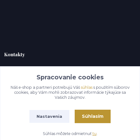
Kontakty
HERC TRADE s.r.o.
Spracovanie cookies
+421 944 958 170
(Po-Pia, 8-18 hod.)
Náš e-shop a partneri potrebujú Váš
súhlas
s použitím súborov
cookies, aby Vám mohli zobrazovať informácie týkajúce sa
plastigaugesk@gmail.com
Vašich záujmov.
Súhlasím
Nastavenia
Súhlas môžete odmietnuť
tu
.
Vytvorené na
Eshop-rychlo.sk