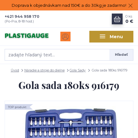
Doprava k objednávkam nad 150€ a do 30kg je zadarmo!
+421 944 958 170
0
ks
0 €
(Po-Pia, 8-18 hod.)
Menu
Hľadať
Úvod
Náradie a stroje do dielne
Gola Sady
Gola sada 180ks 916179
Gola sada 180ks 916179
TOP produkt