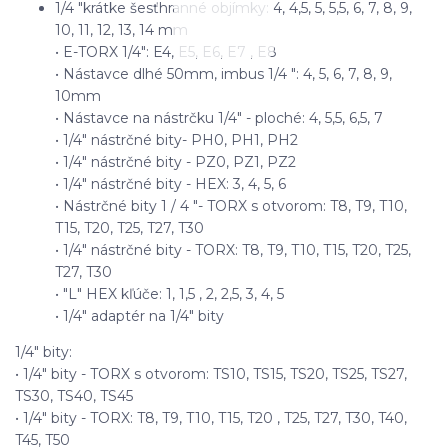
1/4 "krátke šesťhranné objímky: 4, 4,5, 5, 5,5, 6, 7, 8, 9,
10, 11, 12, 13, 14 mm
• E-TORX 1/4": E4, E5, E6, E7 , E8
• Nástavce dlhé 50mm, imbus 1/4 ": 4, 5, 6, 7, 8, 9,
10mm
• Nástavce na nástrčku 1/4" - ploché: 4, 5,5, 6,5, 7
• 1/4" nástrčné bity- PH0, PH1, PH2
• 1/4" nástrčné bity - PZ0, PZ1, PZ2
• 1/4" nástrčné bity - HEX: 3, 4, 5, 6
• Nástrčné bity 1 / 4 "- TORX s otvorom: T8, T9, T10,
T15, T20, T25, T27, T30
• 1/4" nástrčné bity - TORX: T8, T9, T10, T15, T20, T25,
T27, T30
• "L" HEX kľúče: 1, 1,5 , 2, 2,5, 3, 4, 5
• 1/4" adaptér na 1/4" bity
1/4" bity:
• 1/4" bity - TORX s otvorom: TS10, TS15, TS20, TS25, TS27,
TS30, TS40, TS45
• 1/4" bity - TORX: T8, T9, T10, T15, T20 , T25, T27, T30, T40,
T45, T50