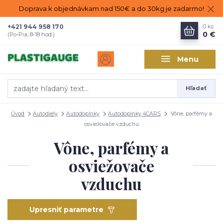
Doprava k objednávkam nad 150€ a do 30kg je zadarmo!
+421 944 958 170
0
ks
0 €
(Po-Pia, 8-18 hod.)
Menu
Hľadať
Úvod
Autodiely
Autodoplnky
Autodoplnky 4CARS
Vône, parfémy a
osviežovače vzduchu
Vône, parfémy a
osviežovače
vzduchu
Upresniť parametre