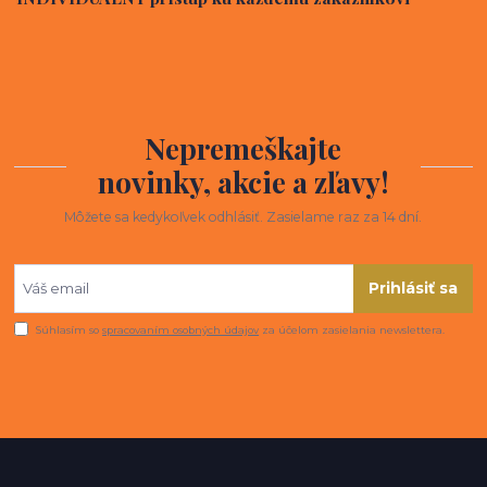
Nepremeškajte
novinky, akcie a zľavy!
Môžete sa kedykoľvek odhlásiť. Zasielame raz za 14 dní.
Prihlásiť sa
Súhlasím so
spracovaním osobných údajov
za účelom zasielania newslettera.