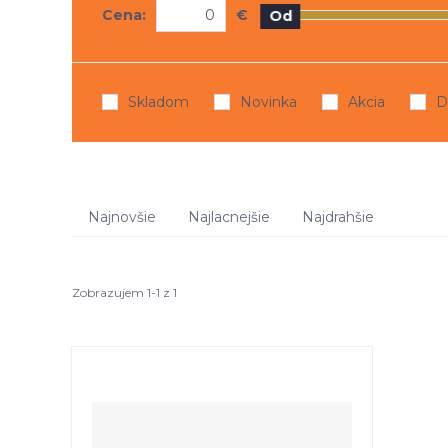
Cena:
€
Od
Skladom
Novinka
Akcia
D
Najnovšie
Najlacnejšie
Najdrahšie
Zobrazujem 1-1 z 1