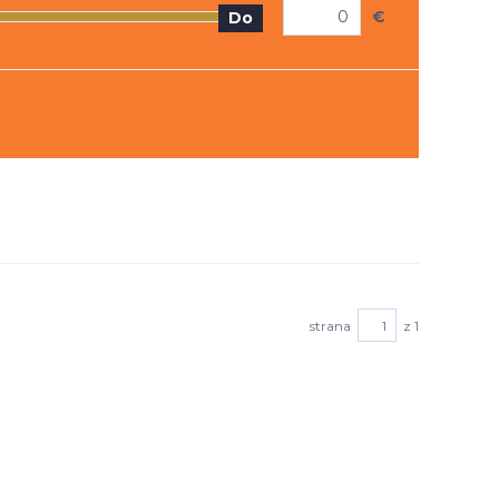
€
Do
strana
z 1