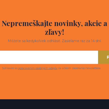
Nepremeškajte novinky, akcie a
zľavy!
Môžete sa kedykoľvek odhlásiť. Zasielame raz za 14 dní.
P
Súhlasím so
spracovaním osobných údajov
za účelom zasielania newslettera.