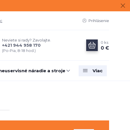
ac
Prihlásenie
Neviete si rady? Zavolajte.
0
ks
+421 944 958 170
0 €
(Po-Pia, 8-18 hod.)
neuservisné náradie a stroje
Viac