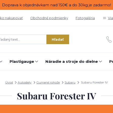
Doprava k objednávkam nad 150€ a do 30kg je zadarmo!
ko nakupovať
Obchodné podmienky
Fotogaléria
Vi
Hľadať
Plastigauge
Náradie a stroje do dielne
P
Úvod
Autodiely
Gumené rohože
Subaru
Subaru Forester IV
Subaru Forester IV