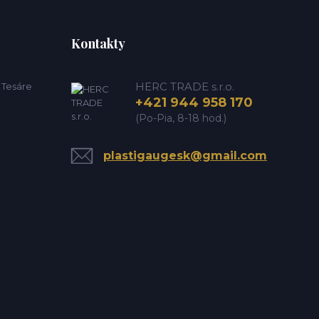
Kontakty
HERC TRADE s.r.o.
e Tesáre
+421 944 958 170
(Po-Pia, 8-18 hod.)
plastigaugesk@gmail.com