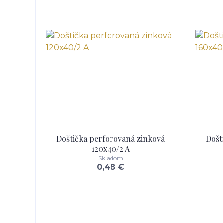
Doštička perforovaná zinková
Došt
120x40/2 A
Skladom
0,48 €