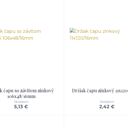
k čapu so závitom zinkový
Držiak čapu zinkový 11x1
106x48/16mm
Skladom
Skladom
5,13 €
2,42 €