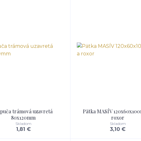
puča trámová uzavretá
Pätka MASÍV 120x60x10
80x120mm
roxor
Skladom
Skladom
1,81 €
3,10 €