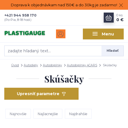
Doprava k objednávkam nad 150€ a do 30kg je zadarmo!
+421 944 958 170
0
ks
0 €
(Po-Pia, 8-18 hod.)
Menu
Hľadať
Úvod
Autodiely
Autodoplnky
Autodoplnky 4CARS
Skúšačky
Skúšačky
Upresniť parametre
Najnovšie
Najlacnejšie
Najdrahšie