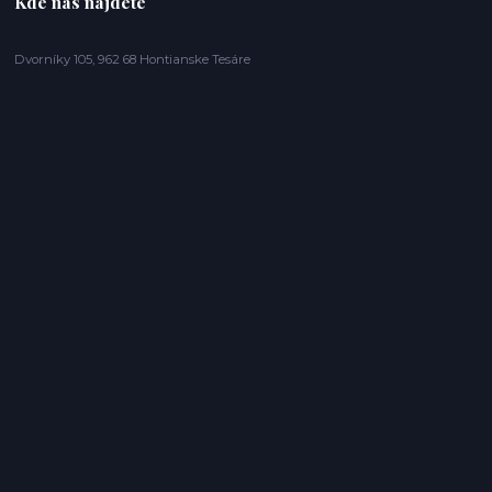
Kde nás nájdete
Dvorníky 105, 962 68 Hontianske Tesáre