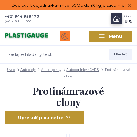
Doprava k objednávkam nad 150€ a do 30kg je zadarmo!
+421 944 958 170
0
ks
0 €
(Po-Pia, 8-18 hod.)
Menu
Hľadať
Úvod
Autodiely
Autodoplnky
Autodoplnky 4CARS
Protinámrazové
clony
Protinámrazové
clony
Upresniť parametre