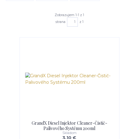
Zobrazujem 1-1 z 1
strana
z 1
GrandX Diesel Injektor Cleaner-Čistič-
Palivového Systému 200ml
Skladom
3,10 €