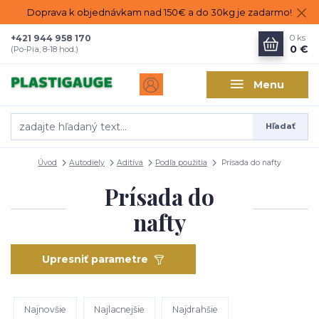
Doprava k objednávkam nad 150€ a do 30kg je zadarmo!
+421 944 958 170
0
ks
0 €
(Po-Pia, 8-18 hod.)
Menu
Hľadať
Úvod
Autodiely
Aditíva
Podľa použitia
Prísada do nafty
Prísada do
nafty
Upresniť parametre
Najnovšie
Najlacnejšie
Najdrahšie