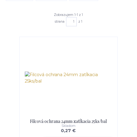
Zobrazujem 1-1 z 1
strana
z 1
Filcová ochrana 24mm zatĺkacia 25ks/bal
Skladom
0,27 €