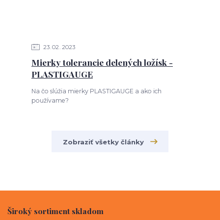
23
02
2023
Mierky tolerancie delených ložísk -
PLASTIGAUGE
Na čo slúžia mierky PLASTIGAUGE a ako ich
používame?
Zobraziť všetky články
Široký sortiment skladom