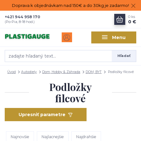
Doprava k objednávkam nad 150€ a do 30kg je zadarmo!
+421 944 958 170
0
ks
0 €
(Po-Pia, 8-18 hod.)
Menu
Hľadať
Úvod
Autodiely
Dom, Hobby & Záhrada
DOM, BYT
Podložky filcové
Podložky
filcové
Upresniť parametre
Najnovšie
Najlacnejšie
Najdrahšie