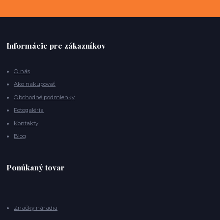
Informácie pre zákazníkov
O nás
Ako nakupovať
Obchodné podmienky
Fotogaléria
Kontakty
Blog
Ponúkaný tovar
Značky náradia