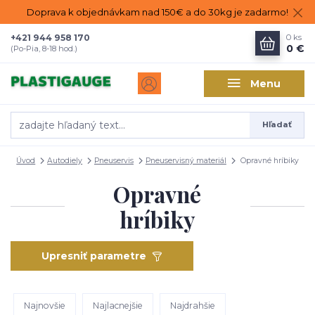
Doprava k objednávkam nad 150€ a do 30kg je zadarmo!
+421 944 958 170
0
ks
0 €
(Po-Pia, 8-18 hod.)
Menu
Hľadať
Úvod
Autodiely
Pneuservis
Pneuservisný materiál
Opravné hríbiky
Opravné
hríbiky
Upresniť parametre
Najnovšie
Najlacnejšie
Najdrahšie