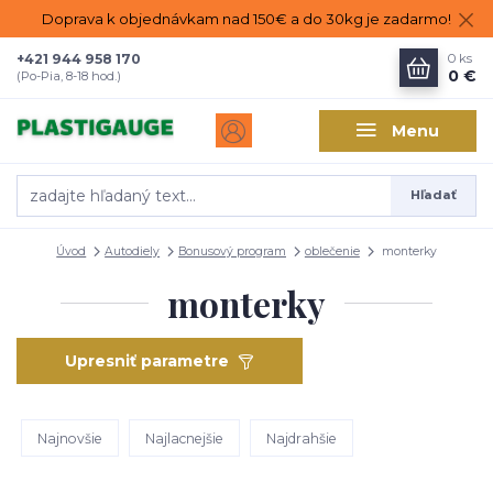
Doprava k objednávkam nad 150€ a do 30kg je zadarmo!
+421 944 958 170
0
ks
0 €
(Po-Pia, 8-18 hod.)
Menu
Hľadať
Úvod
Autodiely
Bonusový program
oblečenie
monterky
monterky
Upresniť parametre
Najnovšie
Najlacnejšie
Najdrahšie