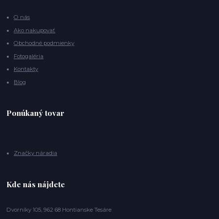
O nás
Ako nakupovať
Obchodné podmienky
Fotogaléria
Kontakty
Blog
Ponúkaný tovar
Značky náradia
Kde nás nájdete
Dvorníky 105, 962 68 Hontianske Tesáre