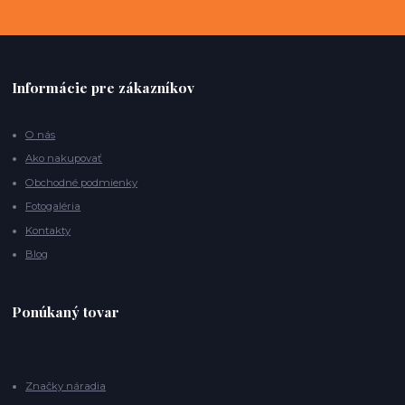
Informácie pre zákazníkov
O nás
Ako nakupovať
Obchodné podmienky
Fotogaléria
Kontakty
Blog
Ponúkaný tovar
Značky náradia