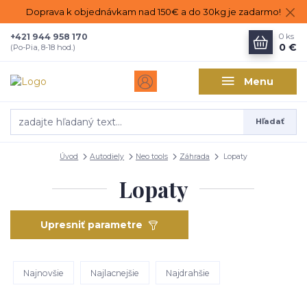
Doprava k objednávkam nad 150€ a do 30kg je zadarmo!
+421 944 958 170
0
ks
0 €
(Po-Pia, 8-18 hod.)
Menu
Hľadať
Úvod
Autodiely
Neo tools
Záhrada
Lopaty
Lopaty
Upresniť parametre
Najnovšie
Najlacnejšie
Najdrahšie