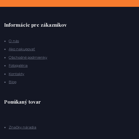
Informácie pre zákazníkov
O nás
Ako nakupovať
Obchodné podmienky
Fotogaléria
Kontakty
Blog
Ponúkaný tovar
Značky náradia