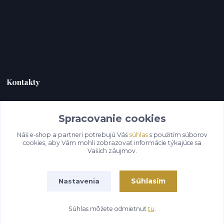
Kontakty
HERC TRADE s.r.o.
Spracovanie cookies
+421 944 958 170
(Po-Pia, 8-18 hod.)
Náš e-shop a partneri potrebujú Váš
súhlas
s použitím súborov
cookies, aby Vám mohli zobrazovať informácie týkajúce sa
plastigaugesk@gmail.com
Vašich záujmov.
Súhlasím
Nastavenia
Súhlas môžete odmietnuť
tu
.
Vytvorené na
Eshop-rychlo.sk