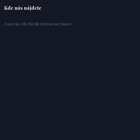
Kde nás nájdete
Dvorníky 105, 962 68 Hontianske Tesáre