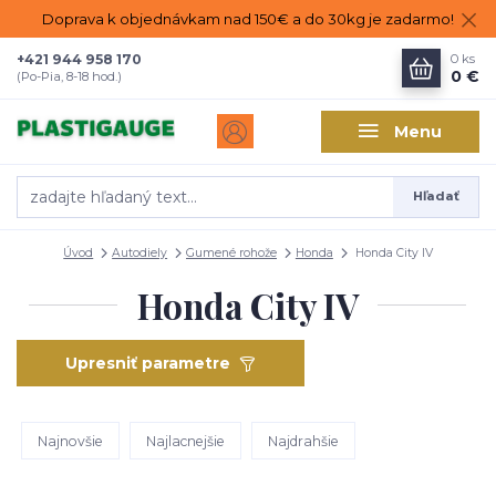
Doprava k objednávkam nad 150€ a do 30kg je zadarmo!
+421 944 958 170
0
ks
0 €
(Po-Pia, 8-18 hod.)
Menu
Hľadať
Úvod
Autodiely
Gumené rohože
Honda
Honda City IV
Honda City IV
Upresniť parametre
Najnovšie
Najlacnejšie
Najdrahšie