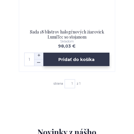
Sada 18 blistrov halogénových žiaroviek
LumiTec so stojanom
Skladom
98,03 €
Pridať do košíka
strana
z 1
Novinky z nášho