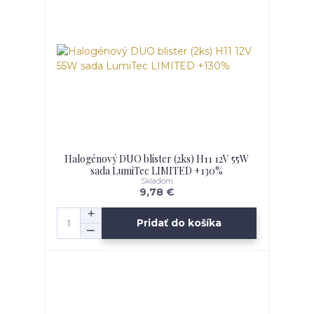
Halogénový DUO blister (2ks) H11 12V 55W
sada LumiTec LIMITED +130%
Skladom
9,78 €
Pridať do košíka