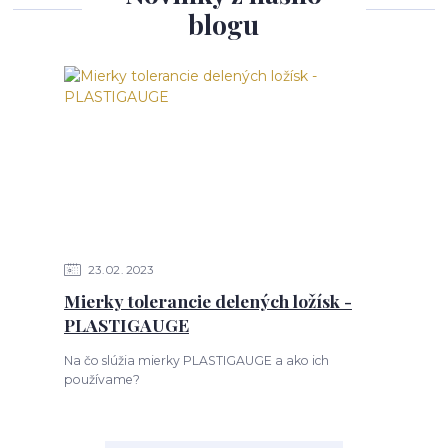
blogu
23
02
2023
Mierky tolerancie delených ložísk -
PLASTIGAUGE
Na čo slúžia mierky PLASTIGAUGE a ako ich
používame?