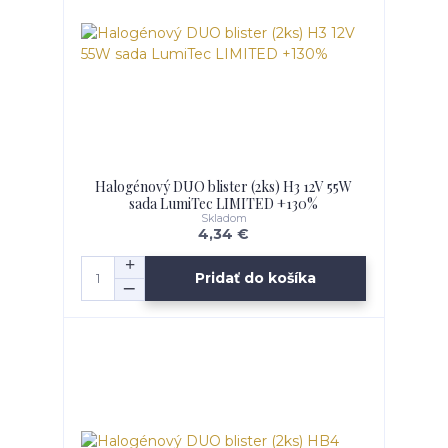
Halogénový DUO blister (2ks) H3 12V 55W
sada LumiTec LIMITED +130%
Skladom
4,34 €
Pridať do košíka