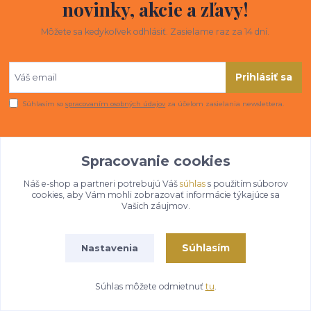
novinky, akcie a zľavy!
Môžete sa kedykoľvek odhlásiť. Zasielame raz za 14 dní.
Prihlásiť sa
Súhlasím so
spracovaním osobných údajov
za účelom zasielania newslettera.
Spracovanie cookies
Náš e-shop a partneri potrebujú Váš
súhlas
s použitím súborov
cookies, aby Vám mohli zobrazovať informácie týkajúce sa
Vašich záujmov.
Informácie pre zákazníkov
Súhlasím
Nastavenia
O nás
Ako nakupovať
Súhlas môžete odmietnuť
tu
.
Obchodné podmienky
Fotogaléria