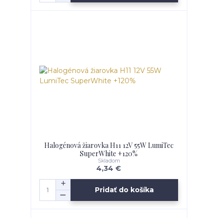
Halogénová žiarovka H11 12V 55W LumiTec
SuperWhite +120%
Skladom
4,34 €
Pridať do košíka