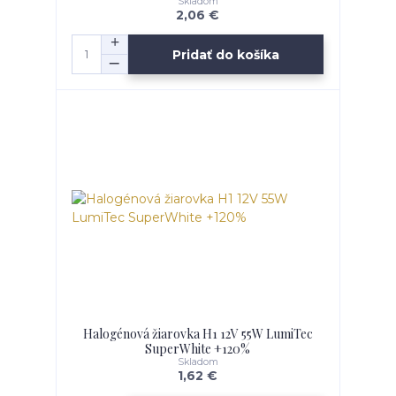
Skladom
2,06 €
Pridať do košíka
Halogénová žiarovka H1 12V 55W LumiTec
SuperWhite +120%
Skladom
1,62 €