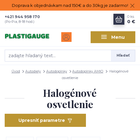
Doprava k objednávkam nad 150€ a do 30kg je zadarmo!
+421 944 958 170
0
ks
0 €
(Po-Pia, 8-18 hod.)
Menu
Hľadať
Úvod
Autodiely
Autodoplnky
Autodoplnky AMIO
Halogénové
osvetlenie
Halogénové
osvetlenie
Upresniť parametre