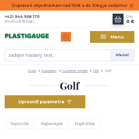
Doprava k objednávkam nad 150€ a do 30kg je zadarmo!
+421 944 958 170
0
ks
0 €
(Po-Pia, 8-18 hod.)
Menu
Hľadať
Úvod
Autodiely
Gumené rohože
VW
Golf
Golf
Upresniť parametre
Najnovšie
Najlacnejšie
Najdrahšie