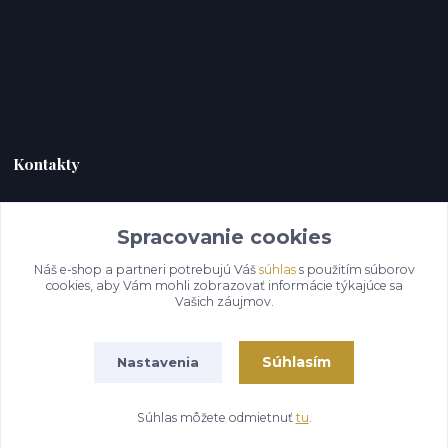
Kontakty
HERC TRADE s.r.o.
Spracovanie cookies
+421 944 958 170
(Po-Pia, 8-18 hod.)
Náš e-shop a partneri potrebujú Váš
súhlas
s použitím súborov
cookies, aby Vám mohli zobrazovať informácie týkajúce sa
plastigaugesk@gmail.com
Vašich záujmov.
Súhlasím
Nastavenia
Súhlas môžete odmietnuť
tu
.
Vytvorené na
Eshop-rychlo.sk