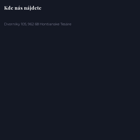
Kde nás nájdete
Dvorníky 105, 962 68 Hontianske Tesáre