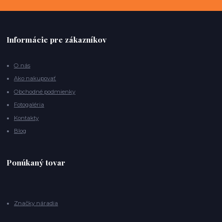
Informácie pre zákazníkov
O nás
Ako nakupovať
Obchodné podmienky
Fotogaléria
Kontakty
Blog
Ponúkaný tovar
Značky náradia