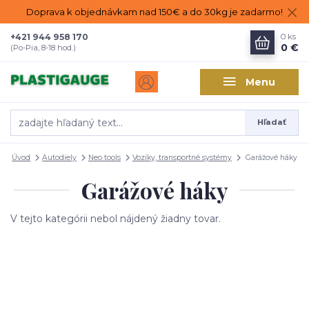
Doprava k objednávkam nad 150€ a do 30kg je zadarmo!
+421 944 958 170
0
ks
0 €
(Po-Pia, 8-18 hod.)
Menu
Hľadať
Úvod
Autodiely
Neo tools
Vozíky, transportné systémy
Garážové háky
Garážové háky
V tejto kategórii nebol nájdený žiadny tovar.