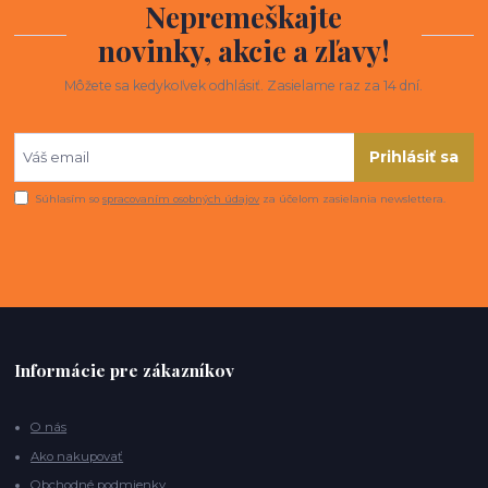
Nepremeškajte
novinky, akcie a zľavy!
Môžete sa kedykoľvek odhlásiť. Zasielame raz za 14 dní.
Prihlásiť sa
Súhlasím so
spracovaním osobných údajov
za účelom zasielania newslettera.
Informácie pre zákazníkov
O nás
Ako nakupovať
Obchodné podmienky