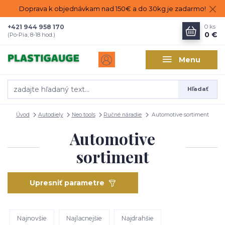
Doprava k objednávkam nad 150€ a do 30kg je zadarmo!
+421 944 958 170
0
ks
0 €
(Po-Pia, 8-18 hod.)
Menu
Hľadať
Úvod
Autodiely
Neo tools
Ručné náradie
Automotive sortiment
Automotive
sortiment
Upresniť parametre
Najnovšie
Najlacnejšie
Najdrahšie