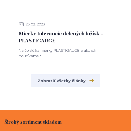
23
02
2023
Mierky tolerancie delených ložísk -
PLASTIGAUGE
Na čo slúžia mierky PLASTIGAUGE a ako ich
používame?
Zobraziť všetky články
Široký sortiment skladom