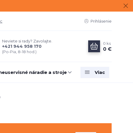
ac
Prihlásenie
Neviete si rady? Zavolajte.
0
ks
+421 944 958 170
0 €
(Po-Pia, 8-18 hod.)
neuservisné náradie a stroje
Viac
e