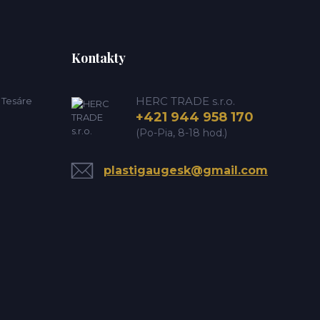
Kontakty
HERC TRADE s.r.o.
e Tesáre
+421 944 958 170
(Po-Pia, 8-18 hod.)
plastigaugesk@gmail.com