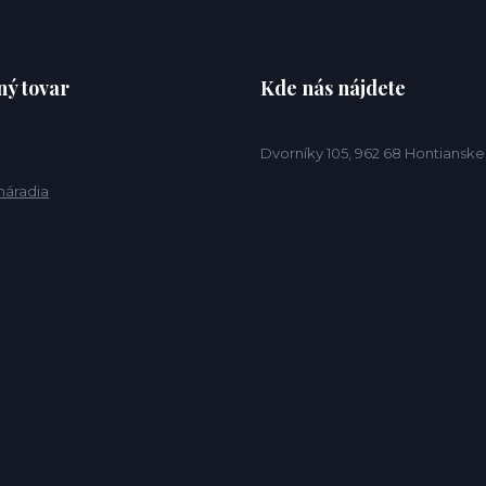
ý tovar
Kde nás nájdete
Dvorníky 105, 962 68 Hontiansk
náradia