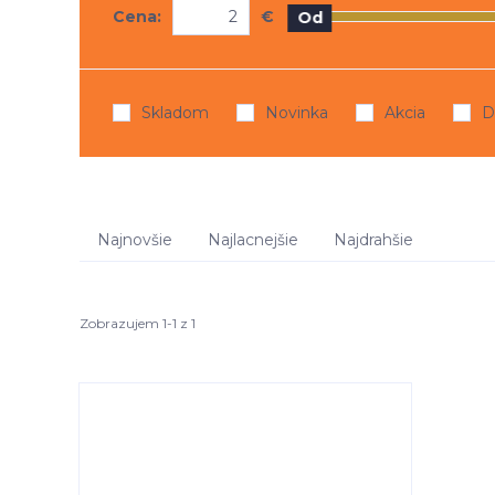
Cena:
€
Od
Skladom
Novinka
Akcia
D
Najnovšie
Najlacnejšie
Najdrahšie
Zobrazujem 1-1 z 1