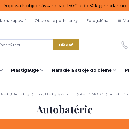
Doprava k objednávkam nad 150€ a do 30kg je zadarmo!
ko nakupovať
Obchodné podmienky
Fotogaléria
Vi
Hľadať
Plastigauge
Náradie a stroje do dielne
P
Úvod
Autodiely
Dom, Hobby & Záhrada
AUTO-MOTO
Autobatéri
Autobatérie