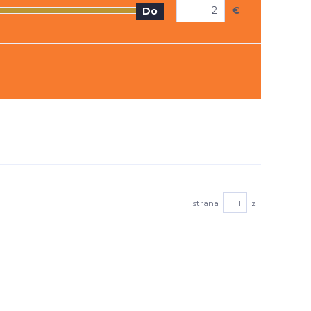
€
Do
strana
z 1