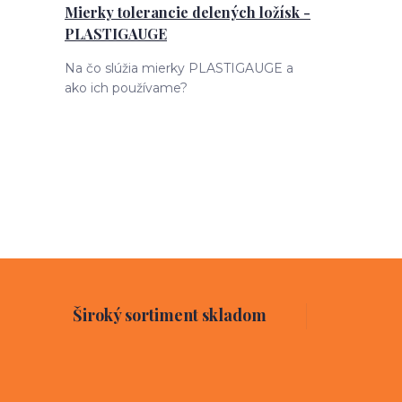
Mierky tolerancie delených ložísk -
PLASTIGAUGE
Na čo slúžia mierky PLASTIGAUGE a
ako ich používame?
Široký sortiment skladom