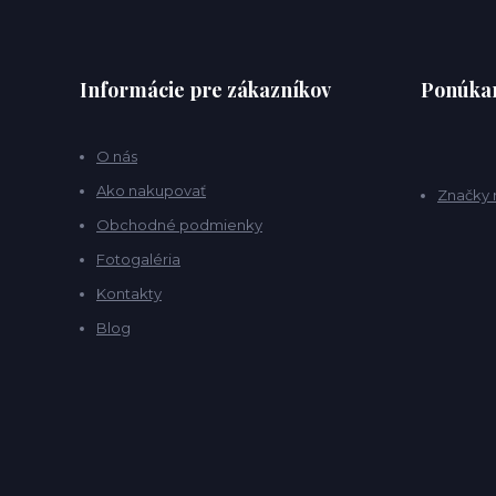
Informácie pre zákazníkov
Ponúkan
O nás
Ako nakupovať
Značky 
Obchodné podmienky
Fotogaléria
Kontakty
Blog