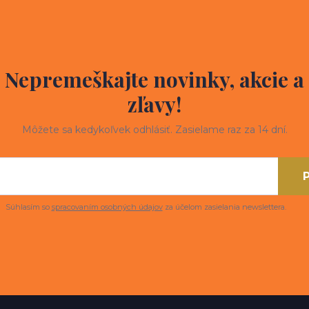
Nepremeškajte novinky, akcie a
zľavy!
Môžete sa kedykoľvek odhlásiť. Zasielame raz za 14 dní.
P
Súhlasím so
spracovaním osobných údajov
za účelom zasielania newslettera.