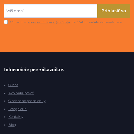
Prihlásiť sa
Súhlasím so
spracovaním osobných údajov
za účelom zasielania newslettera.
Informácie pre zákazníkov
O nás
Ako nakupovať
Obchodné podmienky
Fotogaléria
Kontakty
Blog