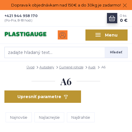
Doprava k objednávkam nad 150€ a do 30kg je zadarmo!
+421 944 958 170
0
ks
0 €
(Po-Pia, 8-18 hod.)
Menu
Hľadať
Úvod
Autodiely
Gumené rohože
Audi
A6
A6
Upresniť parametre
Najnovšie
Najlacnejšie
Najdrahšie