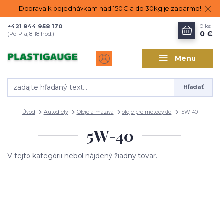
Doprava k objednávkam nad 150€ a do 30kg je zadarmo!
+421 944 958 170
0
ks
0 €
(Po-Pia, 8-18 hod.)
Menu
Hľadať
Úvod
Autodiely
Oleje a mazivá
oleje pre motocykle
5W-40
5W-40
V tejto kategórii nebol nájdený žiadny tovar.