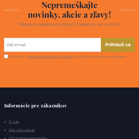
Nepremeškajte
novinky, akcie a zľavy!
Môžete sa kedykoľvek odhlásiť. Zasielame raz za 14 dní.
Prihlásiť sa
Súhlasím so
spracovaním osobných údajov
za účelom zasielania newslettera.
Informácie pre zákazníkov
O nás
Ako nakupovať
Obchodné podmienky