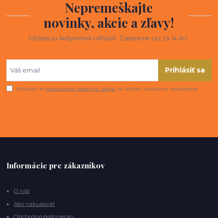
Nepremeškajte
novinky, akcie a zľavy!
Môžete sa kedykoľvek odhlásiť. Zasielame raz za 14 dní.
Prihlásiť sa
Súhlasím so
spracovaním osobných údajov
za účelom zasielania newslettera.
Informácie pre zákazníkov
O nás
Ako nakupovať
Obchodné podmienky