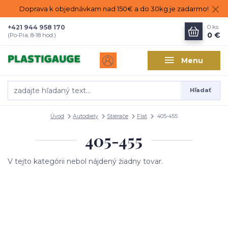
Doprava k objednávkam nad 150€ a do 30kg je zadarmo!
+421 944 958 170
0
ks
0 €
(Po-Pia, 8-18 hod.)
Menu
Hľadať
Úvod
Autodiely
Stierače
Flat
405-455
405-455
V tejto kategórii nebol nájdený žiadny tovar.