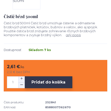
Čistič bŕzd 500ml
Čistič bŕzd 500ml Čistič bŕzd umožňuje čistenie a odmastenie
brzdových platničiek, kotúčov, bubnov a valcov, ako aj spojok.
Použitie čističa bŕzd znižujete zohrievanie rôznych brzdových
komponentov a zvyšuje brzdný výkon.
celý popis
Dostupnosť
Skladom 7 ks
2,61 €
/
ks
2,12 €
bez DPH
Pridať do košíka
Číslo produktu:
252841
EAN kód:
8588007362670