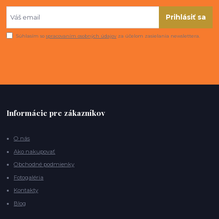
Prihlásiť sa
Súhlasím so
spracovaním osobných údajov
za účelom zasielania newslettera.
Informácie pre zákazníkov
O nás
Ako nakupovať
Obchodné podmienky
Fotogaléria
Kontakty
Blog