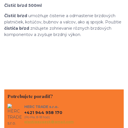
Čistič bŕzd 500ml
Čistič bŕzd
umožňuje čistenie a odmastenie brzdových
platničiek, kotúčov, bubnov a valcov, ako aj spojok. Použitie
čističa bŕzd
znižujete zohrievanie rôznych brzdových
komponentov a zvyšuje brzdný výkon.
Potrebujete poradiť?
HERC TRADE s.r.o.
+421 944 958 170
(Po-Pia, 8-18 hod.)
plastigaugesk@gmail.com