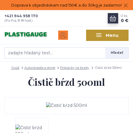
Doprava k objednávkam nad 150€ a do 30kg je zadarmo!
+421 944 958 170
0
ks
0 €
(Po-Pia, 8-18 hod.)
Menu
Hľadať
Úvod
Autonáradie a stroje
Prípravky na brzdy
Čistič bŕzd 500ml
Čistič bŕzd 500ml