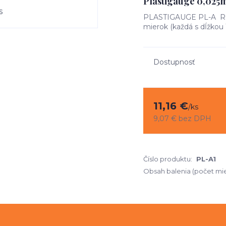
Plastigauge 0,02
PLASTIGAUGE PL-A Roz
mierok (každá s dĺžkou 
Dostupnosť
11,16 €
/
ks
9,07 €
bez DPH
Číslo produktu:
PL-A1
Obsah balenia (počet mie