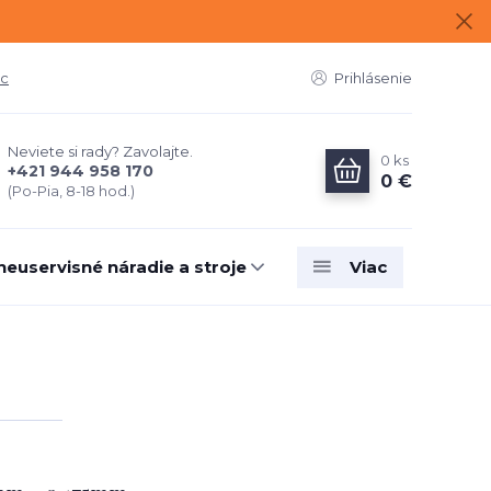
ac
Prihlásenie
Neviete si rady? Zavolajte.
0
ks
+421 944 958 170
0 €
(Po-Pia, 8-18 hod.)
neuservisné náradie a stroje
Viac