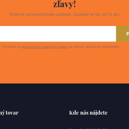
zľavy!
Môžete sa kedykoľvek odhlásiť. Zasielame raz za 14 dní.
P
Súhlasím so
spracovaním osobných údajov
za účelom zasielania newslettera.
ý tovar
Kde nás nájdete