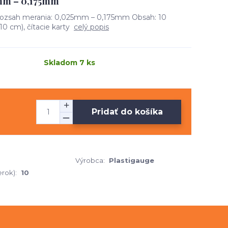
5mm – 0,175mm
sah merania: 0,025mm – 0,175mm Obsah: 10
10 cm), čítacie karty
celý popis
Skladom 7 ks
Pridať do košíka
Výrobca:
Plastigauge
rok):
10