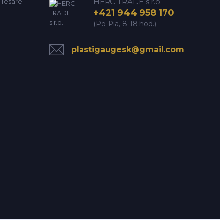
HERC TRADE s.r.o.
e Tesáre
+421 944 958 170
(Po-Pia, 8-18 hod.)
plastigaugesk@gmail.com