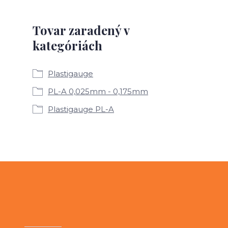
Tovar zaradený v
kategóriách
Plastigauge
PL-A 0,025mm - 0,175mm
Plastigauge PL-A