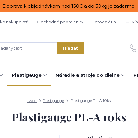
Doprava k objednávkam nad 150€ a do 30kg je zadarmo!
ko nakupovať
Obchodné podmienky
Fotogaléria
Vi
Hľadať
Plastigauge
Náradie a stroje do dielne
P
Úvod
Plastigauge
Plastigauge PL-A 10ks
Plastigauge PL-A 10ks