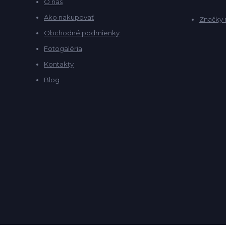
O nás
Ako nakupovať
Značky 
Obchodné podmienky
Fotogaléria
Kontakty
Blog